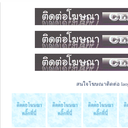
สนใจโฆษณาติดต่อ laope