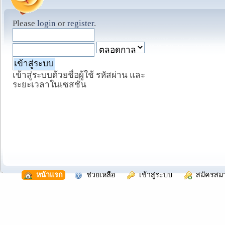
Please
login
or
register
.
เข้าสู่ระบบด้วยชื่อผู้ใช้ รหัสผ่าน และ
ระยะเวลาในเซสชั่น
  หน้าแรก
  ช่วยเหลือ
  เข้าสู่ระบบ
  สมัครสม