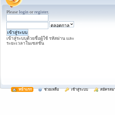
Please
login
or
register
.
เข้าสู่ระบบด้วยชื่อผู้ใช้ รหัสผ่าน และ
ระยะเวลาในเซสชั่น
  หน้าแรก
  ช่วยเหลือ
  เข้าสู่ระบบ
  สมัครสม