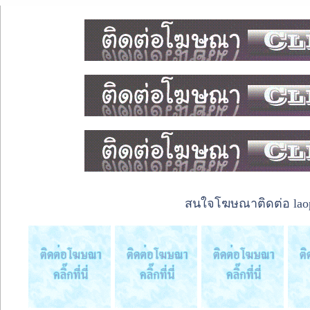
สนใจโฆษณาติดต่อ laope