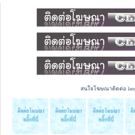
สนใจโฆษณาติดต่อ laope