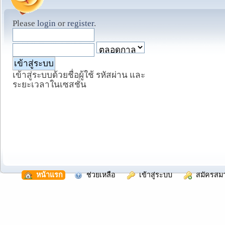
Please
login
or
register
.
เข้าสู่ระบบด้วยชื่อผู้ใช้ รหัสผ่าน และ
ระยะเวลาในเซสชั่น
  หน้าแรก
  ช่วยเหลือ
  เข้าสู่ระบบ
  สมัครสม