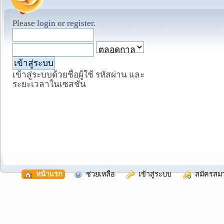
Please
login
or
register
.
เข้าสู่ระบบด้วยชื่อผู้ใช้ รหัสผ่าน และ
ระยะเวลาในเซสชั่น
  หน้าแรก
  ช่วยเหลือ
  เข้าสู่ระบบ
  สมัครสม