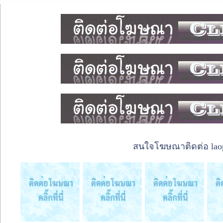
สนใจโฆษณาติดต่อ laope