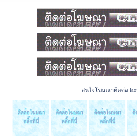
สนใจโฆษณาติดต่อ laope