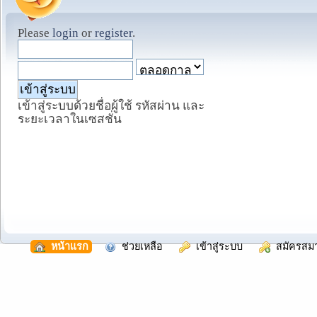
Please
login
or
register
.
เข้าสู่ระบบด้วยชื่อผู้ใช้ รหัสผ่าน และ
ระยะเวลาในเซสชั่น
  หน้าแรก
  ช่วยเหลือ
  เข้าสู่ระบบ
  สมัครสม