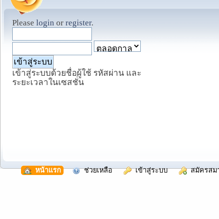
Please
login
or
register
.
เข้าสู่ระบบด้วยชื่อผู้ใช้ รหัสผ่าน และ
ระยะเวลาในเซสชั่น
  หน้าแรก
  ช่วยเหลือ
  เข้าสู่ระบบ
  สมัครสม