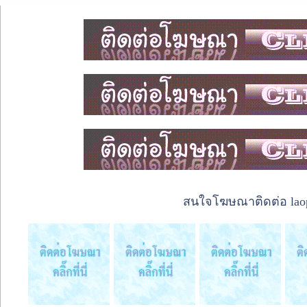
สนใจโฆษณาติดต่อ laope