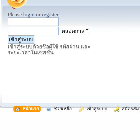
Please
login
or
register
.
เข้าสู่ระบบด้วยชื่อผู้ใช้ รหัสผ่าน และ
ระยะเวลาในเซสชั่น
  หน้าแรก
  ช่วยเหลือ
  เข้าสู่ระบบ
  สมัครสม