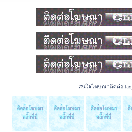
สนใจโฆษณาติดต่อ laope