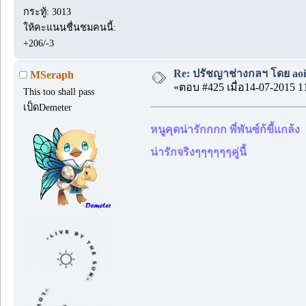
กระทู้: 3013
ให้คะแนนชื่นชมคนนี้:
+206/-3
Re: ปรัชญาช่างกลฯ โดย aoi
MSeraph
«ตอบ #425 เมื่อ14-07-2015 1
This too shall pass
เป็ดDemeter
หนูคุดน่ารักกกก พี่พันซ์ก้ขี้แกล้ง
น่ารักจริงๆๆๆๆๆๆคู่นี้