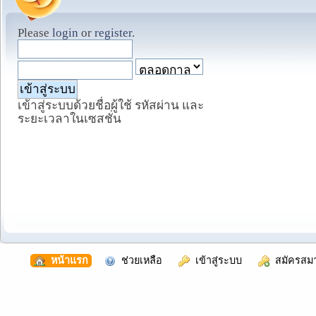
Please
login
or
register
.
เข้าสู่ระบบด้วยชื่อผู้ใช้ รหัสผ่าน และ
ระยะเวลาในเซสชั่น
  หน้าแรก
  ช่วยเหลือ
  เข้าสู่ระบบ
  สมัครสม