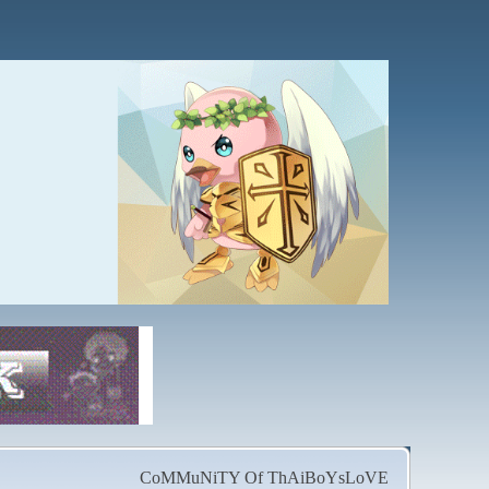
CoMMuNiTY Of ThAiBoYsLoVE