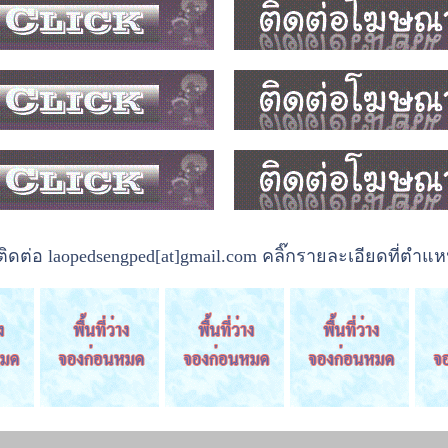
ต่อ laopedsengped[at]gmail.com คลิ๊กรายละเอียดที่ตำแหน