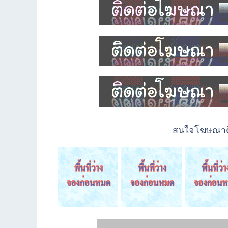
สนใจโฆษณาติด