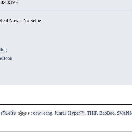
18:43:19 »
 Real Now. - No Selfie
ting
ceBook
เรื่องสั้น
(ผู้ดูแล:
oaw_eang
,
Junrai_Hyper™
,
THIP
,
BaoBao
,
$VAN$