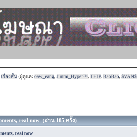
เรื่องสั้น
(ผู้ดูแล:
oaw_eang
,
Junrai_Hyper™
,
THIP
,
BaoBao
,
$VAN$
moments, real now (อ่าน 185 ครั้ง)
oments, real now