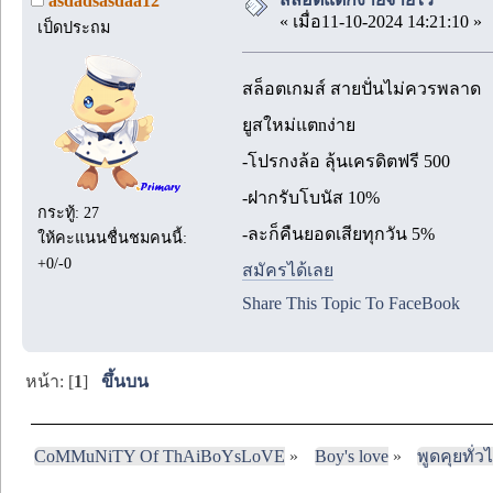
asdadsasdaa12
« เมื่อ11-10-2024 14:21:10 »
เป็ดประถม
สล็อตเกมส์ สายปั่นไม่ควรพลาด
ยูสใหม่แตnง่าย
-โปรกงล้อ ลุ้นเครดิตฟรี 500
-ฝากรับโบนัส 10%
กระทู้: 27
-ละก็คืนยอดเสียทุกวัน 5%
ให้คะแนนชื่นชมคนนี้:
+0/-0
สมัครได้เลย
Share This Topic To FaceBook
หน้า: [
1
]
ขึ้นบน
CoMMuNiTY Of ThAiBoYsLoVE
»
Boy's love
»
พูดคุยทั่ว