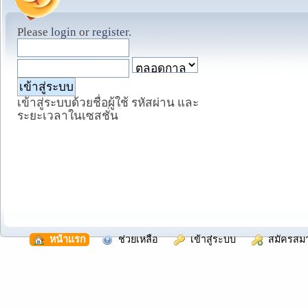
Please
login
or
register
.
เข้าสู่ระบบด้วยชื่อผู้ใช้ รหัสผ่าน และ
ระยะเวลาในเซสชั่น
  หน้าแรก
  ช่วยเหลือ
  เข้าสู่ระบบ
  สมัครสม