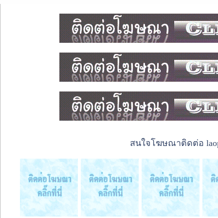
สนใจโฆษณาติดต่อ laope