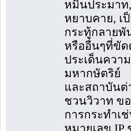
หมิ่นประมาท
หยาบคาย, เป็น
กระทู้กลายพันธ
หรืออื่นๆที่ข
ประเด็นความข
มหากษัตริย์
และสถาบันต่
ชวนวิวาท ขอ
การกระทำเช่
หมายเลข IP ข