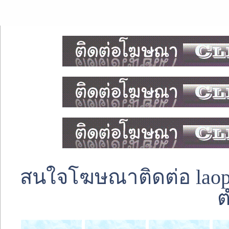
สนใจโฆษณาติดต่อ laoped
ต