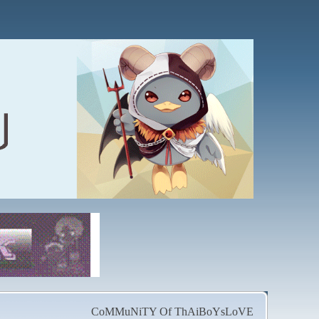
CoMMuNiTY Of ThAiBoYsLoVE