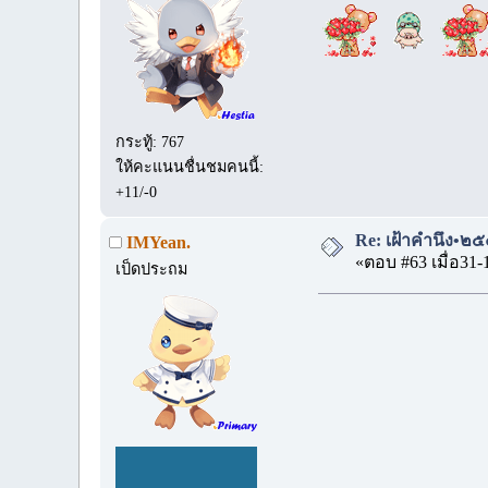
กระทู้: 767
ให้คะแนนชื่นชมคนนี้:
+11/-0
Re: เฝ้าคำนึง•๒๕๐
IMYean.
«ตอบ #63 เมื่อ31-
เป็ดประถม