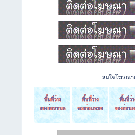
สนใจโฆษณาติด