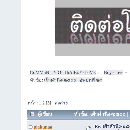
CoMMuNiTY Of ThAiBoYsLoVE
»
Boy's love
»
หัวข้อ:
เฝ้าคำนึง•๒๕๐๐ | อัพบทที่ ๒๓
หน้า:
1
2
[
3
]
ลงล่าง
ผู้เขียน
หัวข้อ: เฝ้าคำนึง•๒๕๐๐ | 
Re: เฝ้าคำนึง•๒๕
piakunaa