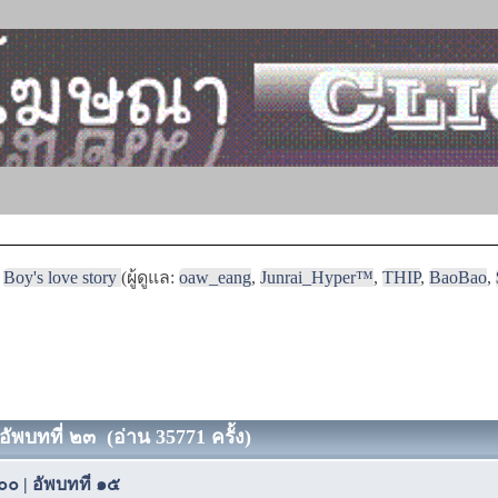
Boy's love story
(ผู้ดูแล:
oaw_eang
,
Junrai_Hyper™
,
THIP
,
BaoBao
,
อัพบทที่ ๒๓ (อ่าน 35771 ครั้ง)
๐๐ | อัพบทที่ ๑๕