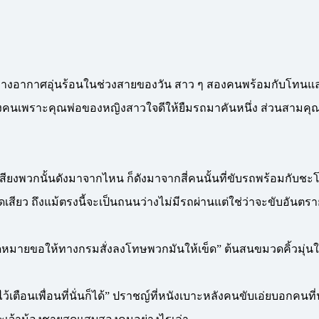
ลางอากาศอุ่นร้อนในช่วงสายของวัน สาว ๆ สองคนพร้อมกับโทนและเหน
องคนเพราะคุณพ่อของหญิงสาวใจดีให้ยืมรถมาคันหนึ่ง ส่วนสามคุณชา
เสียงพวกนั้นดังมาจากไหน ก็ดังมาจากสี่คนนั้นที่ขับรถพร้อมกับชะ
ดเสียว ถึงแม้ตรงนี้จะเป็นถนนว่างไม่มีรถผ่านแต่ใช่ว่าจะขับอันตราย
หมายขอให้ทางกรมสั่งลงโทษพวกมันให้เข็ด” ต้นสนขมวดคิ้วมุ่นใ
 ไว้เตือนเพื่อนที่นั่นก็ได้” ปราชญ์ที่หนังเบาะหลังคนขับเอ่ยบอกคนที่นั