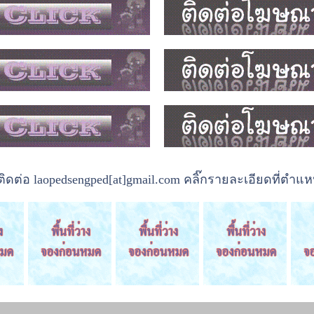
ต่อ laopedsengped[at]gmail.com คลิ๊กรายละเอียดที่ตำแหน