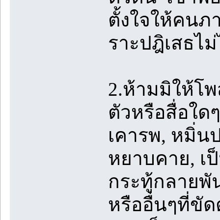
ตั้งใจให้คนภ
ราะปฎิเสธไม่
2.ห้ามมิให้โ
ตัวหรือสื่อใด
เคารพ, หมิ่น
หยาบคาย, เป็น
กระทู้กลายพันธ
หรืออื่นๆที่ข