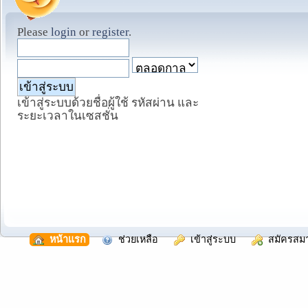
Please
login
or
register
.
เข้าสู่ระบบด้วยชื่อผู้ใช้ รหัสผ่าน และ
ระยะเวลาในเซสชั่น
  หน้าแรก
  ช่วยเหลือ
  เข้าสู่ระบบ
  สมัครสม