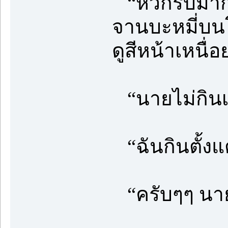
“หิวก็รีบมากิ
จานบะหมี่บนโ
ดูสีหน้าเหนื
“นายไม่กิน
“ฉันกินตั้งแต
“ครับๆๆ นา