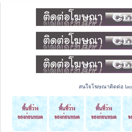
สนใจโฆษณาติดต่อ laope