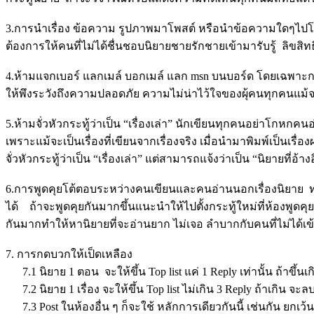
3.การนำเรื่อง ข้อความ รูปภาพมาโพสต์ หรือนำข้อความใดๆไปโพสที่
ต้องการให้คนที่ไม่ได้ชื่นชอบนิยายชายรักชายเข้ามารับรู้ ลิขสิทธ
4.ห้ามแจกเบอร์ แลกเมล์ บอกเมล์ แลก msn บนบอร์ด โดยเฉพาะการ
ให้พึงระวังถึงความปลอดภัย ความไม่น่าไว้ใจของผุ้คนทุกคนแม้จะ
5.ห้ามจั่วหัวกระทู้ว่าเป็น “เรื่องเล่า” นักเขียนทุกคนอย่าโกหกคนอ่
เพราะแม้จะเป็นเรื่องที่เขียนจากเรื่องจริง เมื่อนำมาพิมพ์เป็นเรื่องผ่
จั่วหัวกระทู้ว่าเป็น “เรื่องเล่า” แต่สามารถแจ้งว่าเป็น “นิยายที
6.การพูดคุยโต้ตอบระหว่างคนเขียนและคนอ่านนอกเรื่องนิยาย ทำไ
ได้ ถ้าจะพูดคุยกันมากขึ้นแนะนำให้ไปตั้งกระทู้ใหม่ที่ห้องพู
กันมากทำให้หานิยายที่จะอ่านยาก ไม่เจอ ลำบากกับคนที่ไม่ได้เ
7. การกดบวกให้เป็ดเหลือง
7.1 นิยาย 1 ตอน จะให้ขึ้น Top list แค่ 1 Reply เท่านั้น ถ้าขึ
7.2 นิยาย 1 เรื่อง จะให้ขึ้น Top list ไม่เกิน 3 Reply ถ้าเกิน
7.3 Post ในห้องอื่น ๆ ก็จะใช้ หลักการเดียวกันนี้ เช่นกัน ยกเว้น