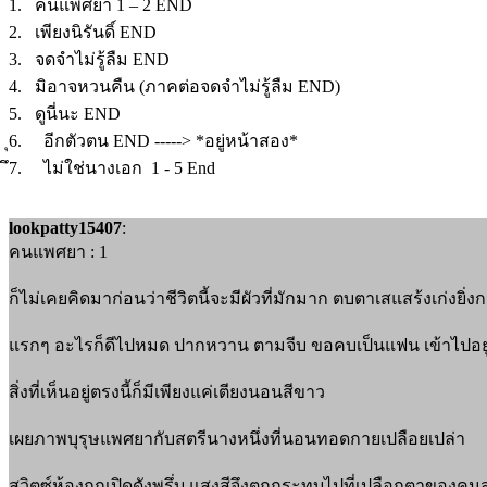
1. คนแพศยา 1 – 2 END
2. เพียงนิรันดิ์ END
3. จดจำไม่รู้ลืม END
4. มิอาจหวนคืน (ภาคต่อจดจำไม่รู้ลืม END)
5. ดูนี่นะ END
ุ6. อีกตัวตน END -----> *อยู่หน้าสอง*
ึ7. ไม่ใช่นางเอก 1 - 5 End
lookpatty15407
:
คนแพศยา : 1
ก็ไม่เคยคิดมาก่อนว่าชีวิตนี้จะมีผัวที่มักมาก ตบตาเสแสร้งเก่งยิ่
แรกๆ อะไรก็ดีไปหมด ปากหวาน ตามจีบ ขอคบเป็นแฟน เข้าไปอยู
สิ่งที่เห็นอยู่ตรงนี้ก็มีเพียงแค่เตียงนอนสีขาว
เผยภาพบุรุษแพศยากับสตรีนางหนึ่งที่นอนทอดกายเปลือยเปล่า
สวิตซ์ห้องถูกเปิดดังพรึ่บ แสงสีจึงตกกระทบไปที่เปลือกตาของค