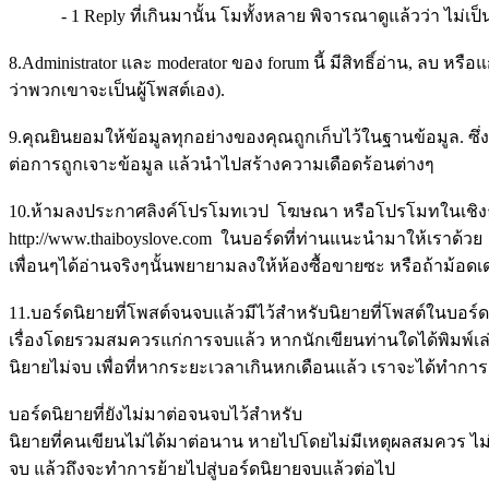
- 1 Reply ที่เกินมานั้น โมทั้งหลาย พิจารณาดูแล้วว่า ไม่เป็นก
8.Administrator และ moderator ของ forum นี้ มีสิทธิ์อ่าน, ลบ ห
ว่าพวกเขาจะเป็นผู้โพสต์เอง).
9.คุณยินยอมให้ข้อมูลทุกอย่างของคุณถูกเก็บไว้ในฐานข้อมูล. ซึ่งข
ต่อการถูกเจาะข้อมูล แล้วนำไปสร้างความเดือดร้อนต่างๆ
10.ห้ามลงประกาศลิงค์โปรโมทเวป โฆษณา หรือโปรโมทในเชิงธุรกิ
http://www.thaiboyslove.com ในบอร์ดที่ท่านแนะนำมาให้เราด้วย
เพื่อนๆได้อ่านจริงๆนั้นพยายามลงให้ห้องซื้อขายซะ หรือถ้าม้อดเด
11.บอร์ดนิยายที่โพสต์จนจบแล้วมีไว้สำหรับนิยายที่โพสต์ในบอร์ด bo
เรื่องโดยรวมสมควรแก่การจบแล้ว หากนักเขียนท่านใดได้พิมพ์เล่
นิยายไม่จบ เพื่อที่หากระยะเวลาเกินหกเดือนแล้ว เราจะได้ทำการลบท
บอร์ดนิยายที่ยังไม่มาต่อจนจบไว้สำหรับ
นิยายที่คนเขียนไม่ได้มาต่อนาน หายไปโดยไม่มีเหตุผลสมควร ไม่ได้
จบ แล้วถึงจะทำการย้ายไปสู่บอร์ดนิยายจบแล้วต่อไป