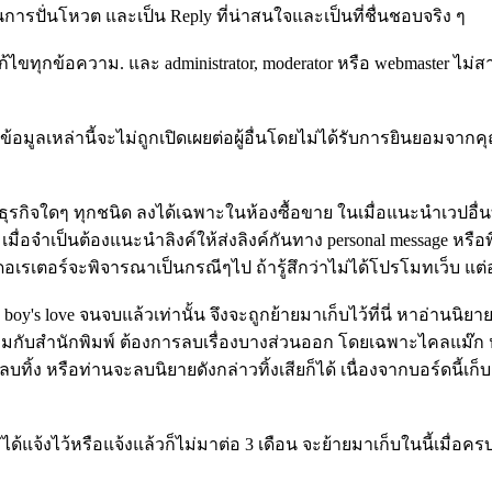
ารปั่นโหวต และเป็น Reply ที่น่าสนใจและเป็นที่ชื่นชอบจริง ๆ
รือแก้ไขทุกข้อความ. และ administrator, moderator หรือ webmaster
้อมูลเหล่านี้จะไม่ถูกเปิดเผยต่อผู้อื่นโดยไม่ได้รับการยินยอมจากค
จใดๆ ทุกชนิด ลงได้เฉพาะในห้องซื้อขาย ในเมื่อแนะนำเวปอื่นที
 เมื่อจำเป็นต้องแนะนำลิงค์ให้ส่งลิงค์กันทาง personal message 
อเรเตอร์จะพิจารณาเป็นกรณีๆไป ถ้ารู้สึกว่าไม่ได้โปรโมทเว็บ แต่อย
y's love จนจบแล้วเท่านั้น จึงจะถูกย้ายมาเก็บไว้ที่นี่ หาอ่านนิยา
มกับสำนักพิมพ์ ต้องการลบเรื่องบางส่วนออก โดยเฉพาะไคลแม๊ก หรื
ิ้ง หรือท่านจะลบนิยายดังกล่าวทิ้งเสียก็ได้ เนื่องจากบอร์ดนี้เก็
แจ้งไว้หรือแจ้งแล้วก็ไม่มาต่อ 3 เดือน จะย้ายมาเก็บในนี้เมื่อคร