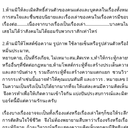
1.ห้ามมิให้ละเมิดสิทธิ์ส่วนตัวของคนแต่งและบุคคลในเรื่องทั้งห
การสนใจและชื่นชอบนิยายและเรื่องเล่าของคนในเรื่องควรมีขอบเขต
เรื่องต่อ.........เนื่องจากบางเรื่องเป็นเรื่องเล่า................
เสธไม่ได้ว่าสังคมไม่ได้ยอมรับพวกเราสักเท่าไหร่
2.ห้ามมิให้โพสต์ข้อความ รูปภาพ ใช้ลายเซ็นหรือรูปส่วนตัวหรือ
หมิ่นประมาท,
หยาบคาย, เป็นที่รังเกียจ, ไม่เหมาะสม,ติดเรท x,ทำให้กระทู้กลายพั
หรืออื่นๆที่ขัดต่อกฎหมาย,ห้ามโพสต์กระทู้ที่จะสร้างประเด็นคว
และสถาบันต่าง ๆ รวมถึงกระทู้ที่จะสร้างความแตกแยก ชวนวิ
การกระทำเช่นนั้นอาจทำให้คุณแบนทันที และถาวร . หมายเลข IP 
ในความเป็นจริงเป็นไปได้ยากมากที่จะให้แต่ละคนมีความคิดเห
จึงควรทำเพื่อให้เกิดความเข้าใจกัน แบ่งปันประสบการณ์และมิต
บอร์ดนี้มีแต่ความรักนะครับ
เรื่องบางเรื่องอาจจะเป็นทั้งเรื่องแต่งหรือเรื่องเล่าใดๆก็ขอให
การตัดสินใจใช้ชีวิต จึงไม่ต้องพยายามสืบหาว่าเรื่องจริงหรือเรื่
กระทู้นิยาย ถ้าจะวิจารณ์หรือแสดงความคิดเห็นทุกคนมีสิทธิแต่ขอให้ไ