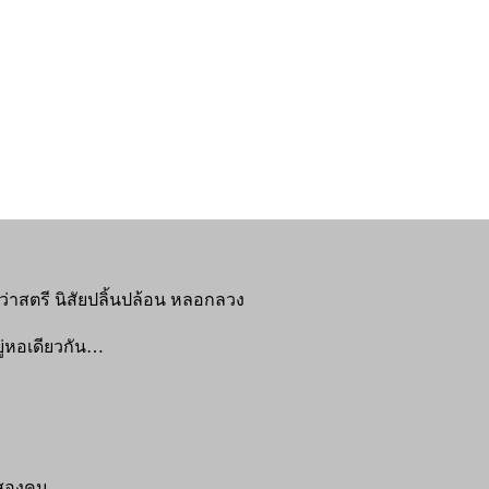
งกว่าสตรี นิสัยปลิ้นปล้อน หลอกลวง
่หอเดียวกัน…
นสองคน