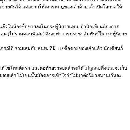
ล่มขายกันได้ แต่อยากให้เคารพกฎของเล้าด้วย เล้าเปิดโอกาสให้
าไว้ในแล้วในห้องซื้อขายลงในกระทู้นิยายแทน ถ้านักเขียนต้องการ
บก่อน (ไม่รวมตอนพิเศษ) จึงจะทำการประชาสัมพันธ์ในกระทู้นิยาย
ณีที่ รวมเล่มกับ สนพ. ที่มี ID ซื้อขายของเล้าแล้ว นักเขียนก็
วให้แก้ไขโพสต์แรก และต่อท้ายว่าจบแล้วจะได้ไม่ถูกลบทิ้งและจะเก็บ
ิยายจบแล้ว ไม่เช่นนั้นม๊อดอาจเข้าใจว่าไม่มาต่อนิยายนานเกินจะ