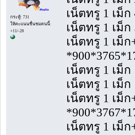
เน็ตทรู 1 เม
กระทู้: 731
เน็ตทรู 1 เม
ให้คะแนนชื่นชมคนนี้:
+11/-28
เน็ตทรู 1 เม็
*900*3765*1
เน็ตทรู 1 เม
เน็ตทรู 1 เม
เน็ตทรู 1 เม็
*900*3767*1
เน็ตทรู 1 เม็