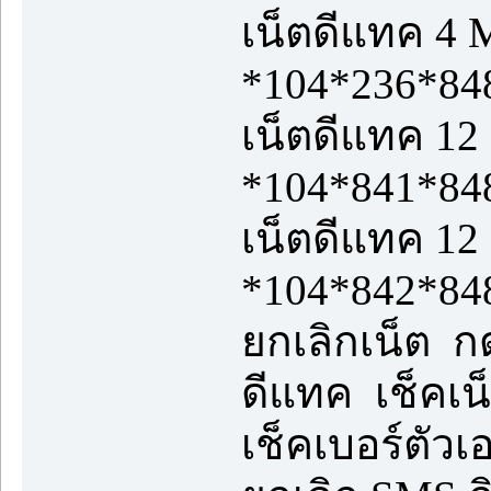
เน็ตดีแทค 4 
*104*236*84
เน็ตดีแทค 12
*104*841*84
เน็ตดีแทค 12
*104*842*84
ยกเลิกเน็ต 
ดีแทค เช็คเน
เช็คเบอร์ตัว