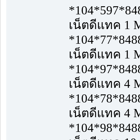
*104*597*84
เน็ตดีแทค 1 
*104*77*848
เน็ตดีแทค 1 
*104*97*848
เน็ตดีแทค 4 
*104*78*848
เน็ตดีแทค 4 
*104*98*848