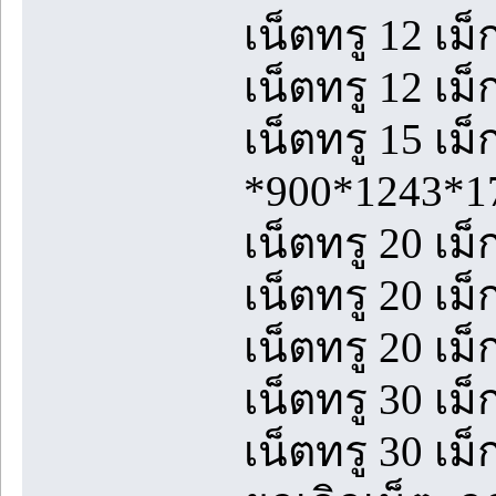
เน็ตทรู 12 เ
เน็ตทรู 12 เ
เน็ตทรู 15 เม
*900*1243*1
เน็ตทรู 20 เ
เน็ตทรู 20 เ
เน็ตทรู 20 เ
เน็ตทรู 30 เ
เน็ตทรู 30 เ