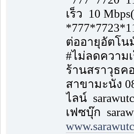
เร็ว 10 Mbp
*777*7723*1
ต่ออายุอัตโนม
#ไม่ลดความเ
ร้านสราวุธคอ
สาขามะนัง 0
ไลน์ sarawut
เฟซบุ๊ก sara
www.sarawutc