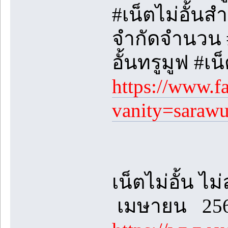
#เน็ตไม่อั้นสำ
จำกัดจำนวน #
อั้นทรูมูฟ #เน
https://www.f
vanity=saraw
เน็ตไม่อั้น ไ
เมษายน 25