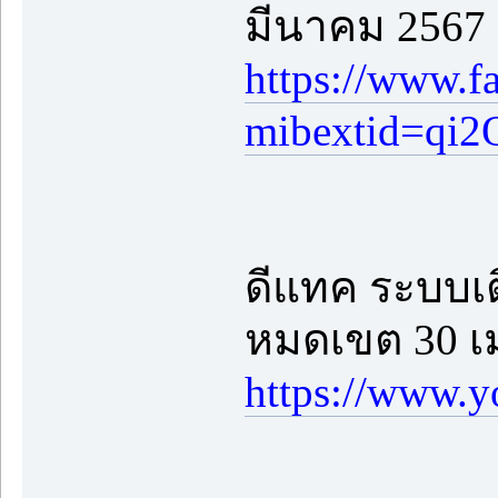
มีนาคม 2567
https://www.
mibextid=qi
ดีแทค ระบบเติ
หมดเขต 30 เ
https://www.