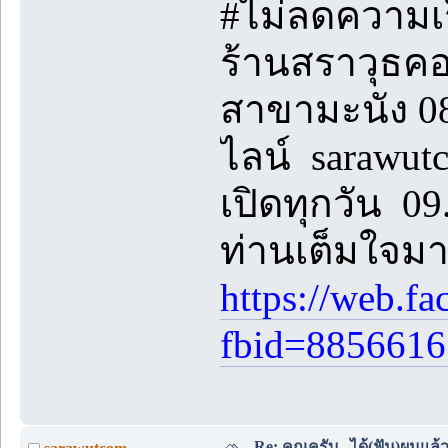
#ไม่ลดความเ
ร้านสราวุธคอ
สาขามะนัง 0
ไลน์ sarawut
เปิดทุกวัน 09
ท่านเต็มใจมา
https://web.f
fbid=885661
Re: คุณครับ...ได้(ฟัน)ผมแล้