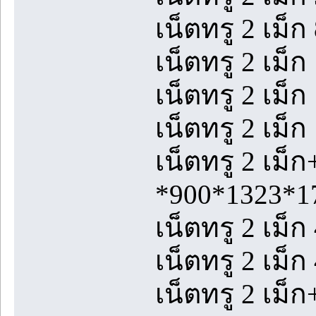
เน็ตทรู 2 เม
เน็ตทรู 2 เม
เน็ตทรู 2 เม
เน็ตทรู 2 เม
เน็ตทรู 2 เม็
*900*1323*1
เน็ตทรู 2 เม
เน็ตทรู 2 เม
เน็ตทรู 2 เม็