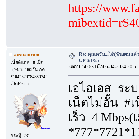
https://www.
mibextid=rS
Re: คุณครับ...ได้(ฟัน)ผมแล้
sarawutcom
UP 6/1/55
เน็ตดีแทค 10 เม็ก
«ตอบ #4263 เมื่อ06-04-2024 20:51
3,745บ./365วัน กด
*104*579*8488034#
เอไอเอส ระบบ
เป็ดHestia
เน็ตไม่อั้น #
เร็ว 4 Mbps
*777*7721*1
กระทู้: 731