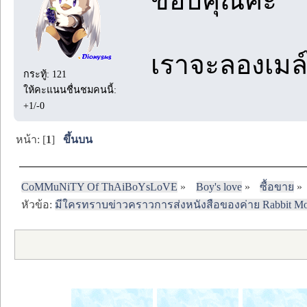
ขอบคุณค่ะ
เราจะลองเมล์
กระทู้: 121
ให้คะแนนชื่นชมคนนี้:
+1/-0
หน้า: [
1
]
ขึ้นบน
CoMMuNiTY Of ThAiBoYsLoVE
»
Boy's love
»
ซื้อขาย
»
หัวข้อ:
มีใครทราบข่าวคราวการส่งหนังสือของค่าย Rabbit Moon