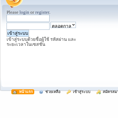
Please
login
or
register
.
เข้าสู่ระบบด้วยชื่อผู้ใช้ รหัสผ่าน และ
ระยะเวลาในเซสชั่น
  หน้าแรก
  ช่วยเหลือ
  เข้าสู่ระบบ
  สมัครสม