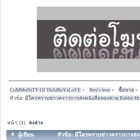
CoMMuNiTY Of ThAiBoYsLoVE
»
Boy's love
»
ซื้อขาย
»
หัวข้อ:
มีใครทราบข่าวคราวการส่งหนังสือของค่าย Rabbit Moon
หน้า: [
1
]
ลงล่าง
ผู้เขียน
หัวข้อ: มีใครทราบข่าวคราวการส่งหน