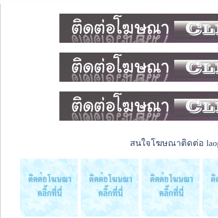
สนใจโฆษณาติดต่อ laope