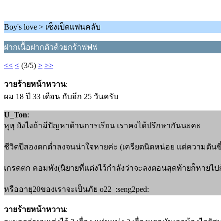
Boy's love > เซ็งเป็ดแฟนคลับ
ฝากเนื้อฝากตัวด้วยกร้าฟฟฟ
<<
<
(3/5)
>
>>
วายร้ายหน้าหวาน
:
ผม 18 ปี 33 เดือน กับอีก 25 วันครับ
U_Ton
:
หุหุ ยังไงถ้ามีปัญหาด้านการเรียน เราคงได้ปรึกษากันนะคะ
ชีวิตปีสองตกต่ำลงจนน่าใจหายค่ะ (เครียดนิดหน่อย แต่ความดันขึ
เกรดตก คอมพัง(นิยายที่เเต่งไว้กำลังว่าจะลงตอนสุดท้ายก็หายไปกู้
หรืออายุ20ของเราจะเป็นภัย o22 :seng2ped:
วายร้ายหน้าหวาน
: