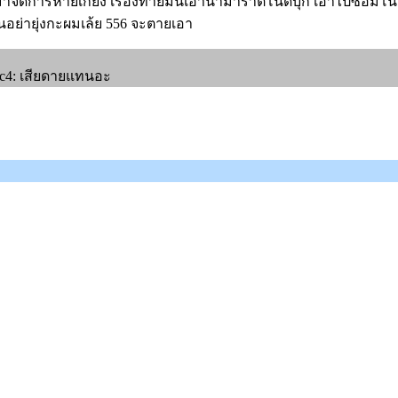
มาจัดการหายเกี้ยง เรื่องท้ายมันเอาน้ามาราตโนดบุ้ก เอาไปซ่อมโน๊
รียนอย่ายุ่งกะผมเล้ย 556 จะตายเอา
 :mc4: เสียดายแทนอะ