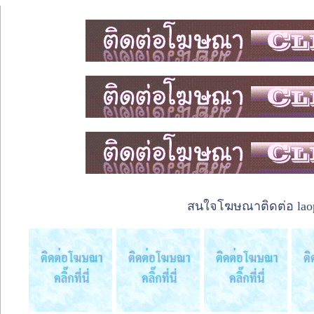
สนใจโฆษณาติดต่อ laope