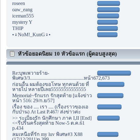
roseen
oaw_eang
iceman555
mystery Y
THIP
•♀NoM!_KunG♀•
หัวข้อยอดนิยม 10 หัวข้อแรก (ผู้ตอบสูงสุด)
Re:บุพเพวายร้าย-
พิเศษ3/3...........................................หน้า672,673
ก่อนอื่น ผมต้องขอโทษ ทุกคนด้วย ที่
หายไป หลายปีเลย55555555555555
Memorial~รักแรก รักสุดท้าย [แจ้งข่าว
หน้า 516: 29/ก.ย/57]
เรื่อง ของ .... เรา .... (เรื่องราวของเอ
กับป่าน) At Last P.467/ ส่งข่าวค่ะ
>> ระเบียงรัก นักศึกษา ภาค I,II [End]
<<รีปริ้นครั้งสุดท้าย Now-5 ต.ค.61
p.434
ลมเหนือที่รัก my luv พิเศษ#3 X88
(17/12/2011)p.399