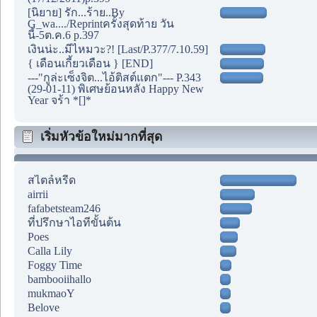
[นิยาย] รัก...ร้าย..By
G_wa..../Reprintครั้งสุดท้าย วัน
นี้-5ต.ค.6 p.397
เงินน่ะ..มีไหมวะ?! [Last/P.377/7.10.59]
{ เดือนเกี้ยวเดือน } [END]
---"กูล่ะเซ็งจิต...ไอ้ติสต์แตก"--- P.343
(29-01-11) พิเศษย้อนหลัง Happy New
Year จร้า *[]*
เริ่มหัวข้อใหม่มากที่สุด
สไตล์หรีด
airrii
fafabetsteam246
ที่ปรึกษาไอทีขั้นต้น
Poes
Calla Lily
Foggy Time
bambooiihallo
mukmaoY
Belove