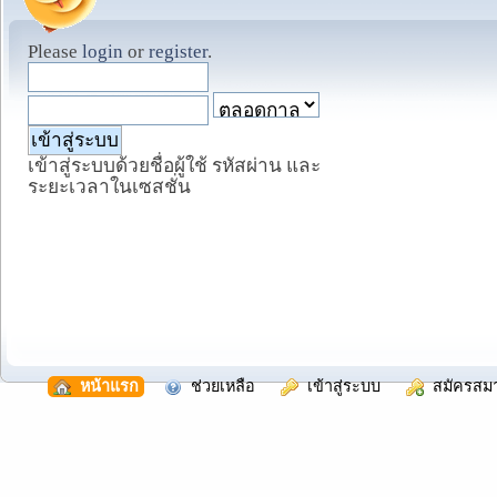
Please
login
or
register
.
เข้าสู่ระบบด้วยชื่อผู้ใช้ รหัสผ่าน และ
ระยะเวลาในเซสชั่น
  หน้าแรก
  ช่วยเหลือ
  เข้าสู่ระบบ
  สมัครสม