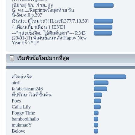
[นิยาย] รัก...ร้าย..By
G_wa..../Reprintครั้งสุดท้าย วัน
นี้-5ต.ค.6 p.397
เงินน่ะ..มีไหมวะ?! [Last/P.377/7.10.59]
{ เดือนเกี้ยวเดือน } [END]
---"กูล่ะเซ็งจิต...ไอ้ติสต์แตก"--- P.343
(29-01-11) พิเศษย้อนหลัง Happy New
Year จร้า *[]*
เริ่มหัวข้อใหม่มากที่สุด
สไตล์หรีด
airrii
fafabetsteam246
ที่ปรึกษาไอทีขั้นต้น
Poes
Calla Lily
Foggy Time
bambooiihallo
mukmaoY
Belove