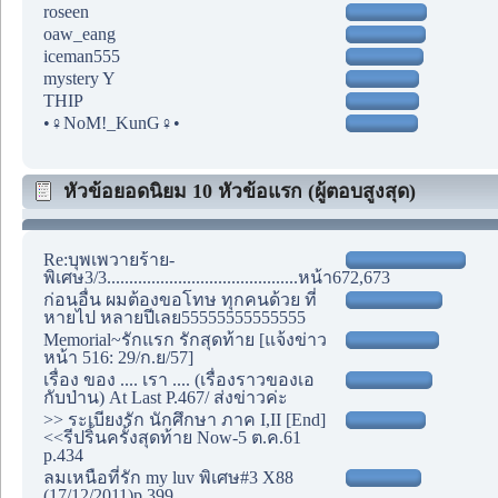
roseen
oaw_eang
iceman555
mystery Y
THIP
•♀NoM!_KunG♀•
หัวข้อยอดนิยม 10 หัวข้อแรก (ผู้ตอบสูงสุด)
Re:บุพเพวายร้าย-
พิเศษ3/3...........................................หน้า672,673
ก่อนอื่น ผมต้องขอโทษ ทุกคนด้วย ที่
หายไป หลายปีเลย55555555555555
Memorial~รักแรก รักสุดท้าย [แจ้งข่าว
หน้า 516: 29/ก.ย/57]
เรื่อง ของ .... เรา .... (เรื่องราวของเอ
กับป่าน) At Last P.467/ ส่งข่าวค่ะ
>> ระเบียงรัก นักศึกษา ภาค I,II [End]
<<รีปริ้นครั้งสุดท้าย Now-5 ต.ค.61
p.434
ลมเหนือที่รัก my luv พิเศษ#3 X88
(17/12/2011)p.399