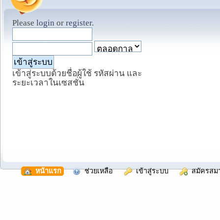
Please
login
or
register
.
เข้าสู่ระบบด้วยชื่อผู้ใช้ รหัสผ่าน และ
ระยะเวลาในเซสชั่น
  หน้าแรก
  ช่วยเหลือ
  เข้าสู่ระบบ
  สมัครสม