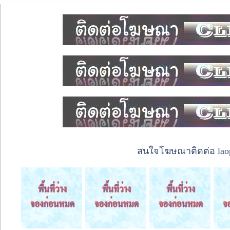
สนใจโฆษณาติดต่อ laope