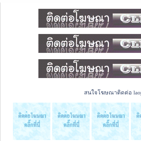
สนใจโฆษณาติดต่อ laope