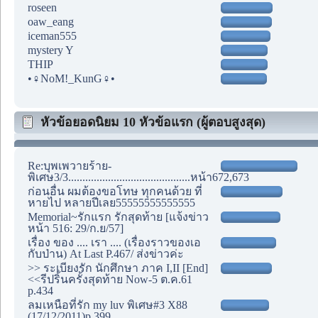
roseen
oaw_eang
iceman555
mystery Y
THIP
•♀NoM!_KunG♀•
หัวข้อยอดนิยม 10 หัวข้อแรก (ผู้ตอบสูงสุด)
Re:บุพเพวายร้าย-
พิเศษ3/3...........................................หน้า672,673
ก่อนอื่น ผมต้องขอโทษ ทุกคนด้วย ที่
หายไป หลายปีเลย55555555555555
Memorial~รักแรก รักสุดท้าย [แจ้งข่าว
หน้า 516: 29/ก.ย/57]
เรื่อง ของ .... เรา .... (เรื่องราวของเอ
กับป่าน) At Last P.467/ ส่งข่าวค่ะ
>> ระเบียงรัก นักศึกษา ภาค I,II [End]
<<รีปริ้นครั้งสุดท้าย Now-5 ต.ค.61
p.434
ลมเหนือที่รัก my luv พิเศษ#3 X88
(17/12/2011)p.399