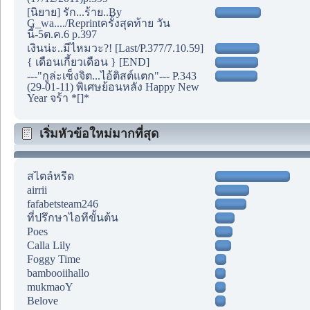
[นิยาย] รัก...ร้าย..By
G_wa..../Reprintครั้งสุดท้าย วัน
นี้-5ต.ค.6 p.397
เงินน่ะ..มีไหมวะ?! [Last/P.377/7.10.59]
{ เดือนเกี้ยวเดือน } [END]
---"กูล่ะเซ็งจิต...ไอ้ติสต์แตก"--- P.343
(29-01-11) พิเศษย้อนหลัง Happy New
Year จร้า *[]*
เริ่มหัวข้อใหม่มากที่สุด
สไตล์หรีด
airrii
fafabetsteam246
ที่ปรึกษาไอทีขั้นต้น
Poes
Calla Lily
Foggy Time
bambooiihallo
mukmaoY
Belove