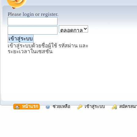
Please
login
or
register
.
เข้าสู่ระบบด้วยชื่อผู้ใช้ รหัสผ่าน และ
ระยะเวลาในเซสชั่น
  หน้าแรก
  ช่วยเหลือ
  เข้าสู่ระบบ
  สมัครสม