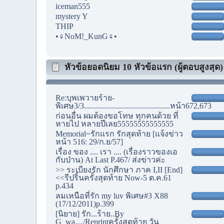
iceman555
mystery Y
THIP
•♀NoM!_KunG♀•
หัวข้อยอดนิยม 10 หัวข้อแรก (ผู้ตอบสูงสุด)
Re:บุพเพวายร้าย-
พิเศษ3/3...........................................หน้า672,673
ก่อนอื่น ผมต้องขอโทษ ทุกคนด้วย ที่
หายไป หลายปีเลย55555555555555
Memorial~รักแรก รักสุดท้าย [แจ้งข่าว
หน้า 516: 29/ก.ย/57]
เรื่อง ของ .... เรา .... (เรื่องราวของเอ
กับป่าน) At Last P.467/ ส่งข่าวค่ะ
>> ระเบียงรัก นักศึกษา ภาค I,II [End]
<<รีปริ้นครั้งสุดท้าย Now-5 ต.ค.61
p.434
ลมเหนือที่รัก my luv พิเศษ#3 X88
(17/12/2011)p.399
[นิยาย] รัก...ร้าย..By
G_wa..../Reprintครั้งสุดท้าย วัน