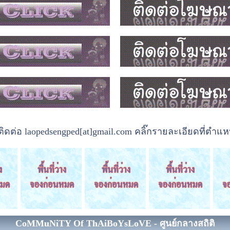
ต่อ laopedsengped[at]gmail.com คลิ๊กรายละเอียดที่ตำแหน
CoMMuNiTY Of ThAiBoYsLoVE - ศูนย์กลางสถิติ