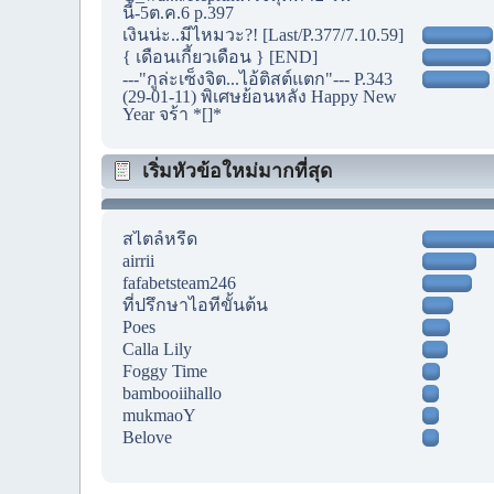
นี้-5ต.ค.6 p.397
เงินน่ะ..มีไหมวะ?! [Last/P.377/7.10.59]
{ เดือนเกี้ยวเดือน } [END]
---"กูล่ะเซ็งจิต...ไอ้ติสต์แตก"--- P.343
(29-01-11) พิเศษย้อนหลัง Happy New
Year จร้า *[]*
เริ่มหัวข้อใหม่มากที่สุด
สไตล์หรีด
airrii
fafabetsteam246
ที่ปรึกษาไอทีขั้นต้น
Poes
Calla Lily
Foggy Time
bambooiihallo
mukmaoY
Belove