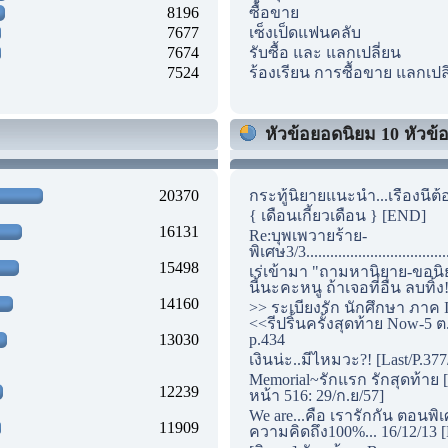
8196
ซื้อขาย
7677
เซ็งเป็ดแฟนคลับ
7674
รับซื้อ และ แลกเปลี่ยน
7524
ร้องเรียน การซื้อขาย แลกเปล
หัวข้อยอดนิยม 10 หัวข้อแ
20370
กระทู้นิยายแนะนำ...เรื่องนี้ต้
{ เดือนเกี้ยวเดือน } [END]
16131
Re:บุพเพวายร้าย-
พิเศษ3/3...............................
15498
เร่เข้ามา "ถามหานิยาย-ขอนิ
นี้นะคะหนู ถ้าเจอที่อื่น ลบทิ้ง
14160
>> ระเบียงรัก นักศึกษา ภาค I
<<รีปริ้นครั้งสุดท้าย Now-5 ต
13030
p.434
เงินน่ะ..มีไหมวะ?! [Last/P.377
Memorial~รักแรก รักสุดท้าย [
12239
หน้า 516: 29/ก.ย/57]
We are...คือ เรารักกัน ตอนพิ
11909
ความคิดถึง100%... 16/12/13 [