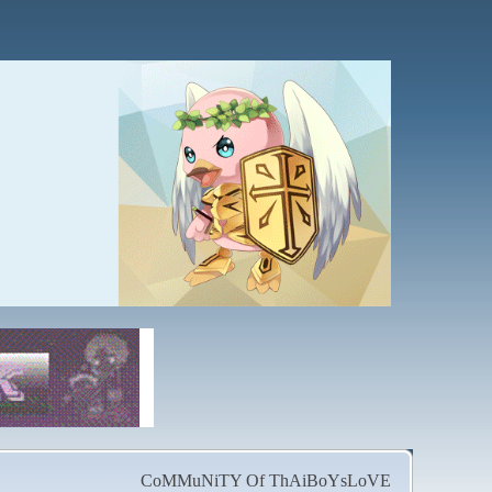
CoMMuNiTY Of ThAiBoYsLoVE