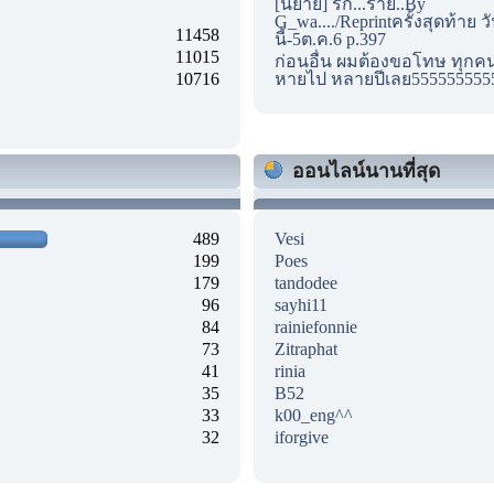
[นิยาย] รัก...ร้าย..By
G_wa..../Reprintครั้งสุดท้าย ว
11458
นี้-5ต.ค.6 p.397
11015
ก่อนอื่น ผมต้องขอโทษ ทุกคนด
10716
หายไป หลายปีเลย555555555
ออนไลน์นานที่สุด
489
Vesi
199
Poes
179
tandodee
96
sayhi11
84
rainiefonnie
73
Zitraphat
41
rinia
35
B52
33
k00_eng^^
32
iforgive