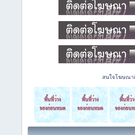
สนใจโฆษณาติด