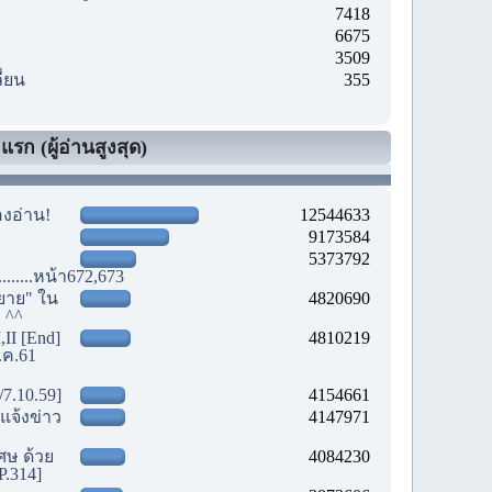
7418
6675
3509
ี่ยน
355
รก (ผู้อ่านสูงสุด)
องอ่าน!
12544633
9173584
5373792
............หน้า672,673
ยาย" ใน
4820690
! ^^
,II [End]
4810219
.ค.61
/7.10.59]
4154661
แจ้งข่าว
4147971
เศษ ด้วย
4084230
P.314]