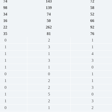
74
143
72
98
139
58
34
74
52
16
50
66
22
262
92
35
81
76
0
2
1
1
3
1
1
1
4
1
3
3
1
1
0
0
0
1
1
2
1
0
2
3
1
5
0
1
2
3
0
1
2