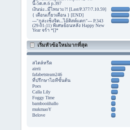
นี้-5ต.ค.6 p.397
เงินน่ะ..มีไหมวะ?! [Last/P.377/7.10.59]
{ เดือนเกี้ยวเดือน } [END]
---"กูล่ะเซ็งจิต...ไอ้ติสต์แตก"--- P.343
(29-01-11) พิเศษย้อนหลัง Happy New
Year จร้า *[]*
เริ่มหัวข้อใหม่มากที่สุด
สไตล์หรีด
airrii
fafabetsteam246
ที่ปรึกษาไอทีขั้นต้น
Poes
Calla Lily
Foggy Time
bambooiihallo
mukmaoY
Belove