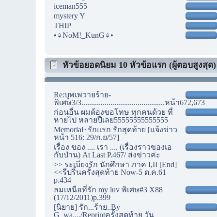
iceman555
mystery Y
THIP
•♀NoM!_KunG♀•
หัวข้อยอดนิยม 10 หัวข้อแรก (ผู้ตอบสูงสุด)
Re:บุพเพวายร้าย-
พิเศษ3/3...........................................หน้า672,673
ก่อนอื่น ผมต้องขอโทษ ทุกคนด้วย ที่
หายไป หลายปีเลย55555555555555
Memorial~รักแรก รักสุดท้าย [แจ้งข่าว
หน้า 516: 29/ก.ย/57]
เรื่อง ของ .... เรา .... (เรื่องราวของเอ
กับป่าน) At Last P.467/ ส่งข่าวค่ะ
>> ระเบียงรัก นักศึกษา ภาค I,II [End]
<<รีปริ้นครั้งสุดท้าย Now-5 ต.ค.61
p.434
ลมเหนือที่รัก my luv พิเศษ#3 X88
(17/12/2011)p.399
[นิยาย] รัก...ร้าย..By
G_wa..../Reprintครั้งสุดท้าย วัน