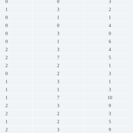
0
0
3
1
3
2
0
1
1
0
0
4
0
3
0
0
1
6
2
3
4
2
7
5
2
2
1
0
2
3
1
3
1
1
1
3
1
7
10
2
3
9
2
2
3
1
2
5
2
3
9