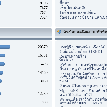
8196
ซื้อขาย
7677
เซ็งเป็ดแฟนคลับ
7674
รับซื้อ และ แลกเปลี่ยน
7524
ร้องเรียน การซื้อขาย แลกเปล
หัวข้อยอดนิยม 10 หัวข้อแ
20370
กระทู้นิยายแนะนำ...เรื่องนี้ต้
{ เดือนเกี้ยวเดือน } [END]
16131
Re:บุพเพวายร้าย-
พิเศษ3/3...............................
15498
เร่เข้ามา "ถามหานิยาย-ขอนิ
นี้นะคะหนู ถ้าเจอที่อื่น ลบทิ้ง
14160
>> ระเบียงรัก นักศึกษา ภาค I
<<รีปริ้นครั้งสุดท้าย Now-5 ต
13030
p.434
เงินน่ะ..มีไหมวะ?! [Last/P.377
Memorial~รักแรก รักสุดท้าย [
12239
หน้า 516: 29/ก.ย/57]
We are...คือ เรารักกัน ตอนพิ
11909
ความคิดถึง100%... 16/12/13 [