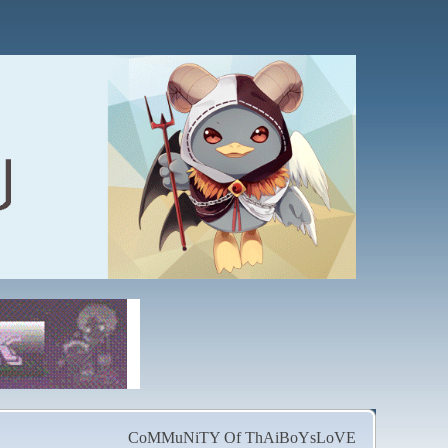
CoMMuNiTY Of ThAiBoYsLoVE