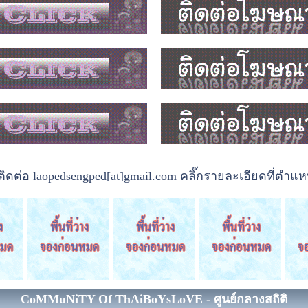
ต่อ laopedsengped[at]gmail.com คลิ๊กรายละเอียดที่ตำแหน
CoMMuNiTY Of ThAiBoYsLoVE - ศูนย์กลางสถิติ