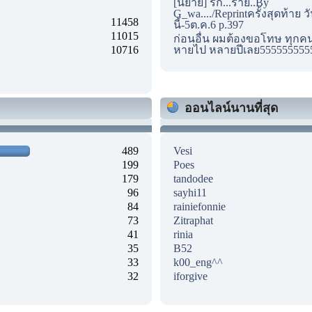
[นิยาย] รัก...ร้าย..By
G_wa..../Reprintครั้งสุดท้าย ว
11458
นี้-5ต.ค.6 p.397
11015
ก่อนอื่น ผมต้องขอโทษ ทุกคนด
10716
หายไป หลายปีเลย555555555
ออนไลน์นานที่สุด
489
Vesi
199
Poes
179
tandodee
96
sayhi11
84
rainiefonnie
73
Zitraphat
41
rinia
35
B52
33
k00_eng^^
32
iforgive