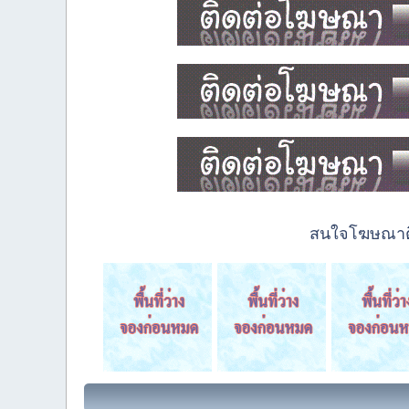
สนใจโฆษณาติด