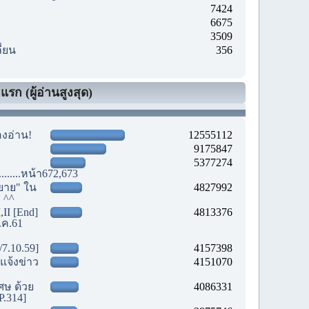
7424
6675
3509
ี่ยน
356
รก (ผู้อ่านสูงสุด)
องอ่าน!
12555112
9175847
5377274
............หน้า672,673
ยาย" ใน
4827992
! ^^
,II [End]
4813376
.ค.61
/7.10.59]
4157398
แจ้งข่าว
4151070
เศษ ด้วย
4086331
P.314]