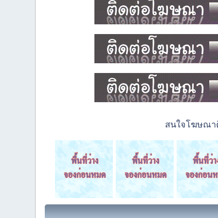
สนใจโฆษณาติด