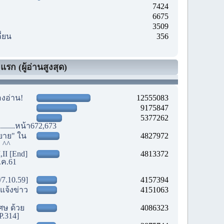
7424
6675
3509
ี่ยน
356
รก (ผู้อ่านสูงสุด)
องอ่าน!
12555083
9175847
5377262
............หน้า672,673
ยาย" ใน
4827972
! ^^
,II [End]
4813372
.ค.61
/7.10.59]
4157394
แจ้งข่าว
4151063
เศษ ด้วย
4086323
P.314]