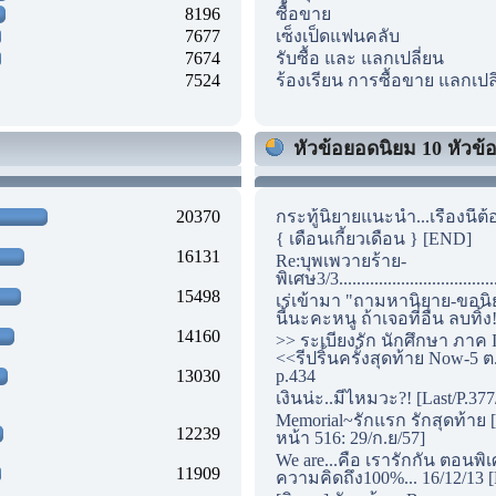
8196
ซื้อขาย
7677
เซ็งเป็ดแฟนคลับ
7674
รับซื้อ และ แลกเปลี่ยน
7524
ร้องเรียน การซื้อขาย แลกเปล
หัวข้อยอดนิยม 10 หัวข้อแ
20370
กระทู้นิยายแนะนำ...เรื่องนี้ต้
{ เดือนเกี้ยวเดือน } [END]
16131
Re:บุพเพวายร้าย-
พิเศษ3/3...............................
15498
เร่เข้ามา "ถามหานิยาย-ขอนิ
นี้นะคะหนู ถ้าเจอที่อื่น ลบทิ้ง
14160
>> ระเบียงรัก นักศึกษา ภาค I
<<รีปริ้นครั้งสุดท้าย Now-5 ต
13030
p.434
เงินน่ะ..มีไหมวะ?! [Last/P.377
Memorial~รักแรก รักสุดท้าย [
12239
หน้า 516: 29/ก.ย/57]
We are...คือ เรารักกัน ตอนพิ
11909
ความคิดถึง100%... 16/12/13 [