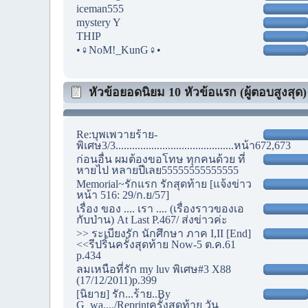
iceman555
mystery Y
THIP
•♀NoM!_KunG♀•
หัวข้อยอดนิยม 10 หัวข้อแรก (ผู้ตอบสูงสุด)
Re:บุพเพวายร้าย-
พิเศษ3/3...........................................หน้า672,673
ก่อนอื่น ผมต้องขอโทษ ทุกคนด้วย ที่
หายไป หลายปีเลย55555555555555
Memorial~รักแรก รักสุดท้าย [แจ้งข่าว
หน้า 516: 29/ก.ย/57]
เรื่อง ของ .... เรา .... (เรื่องราวของเอ
กับป่าน) At Last P.467/ ส่งข่าวค่ะ
>> ระเบียงรัก นักศึกษา ภาค I,II [End]
<<รีปริ้นครั้งสุดท้าย Now-5 ต.ค.61
p.434
ลมเหนือที่รัก my luv พิเศษ#3 X88
(17/12/2011)p.399
[นิยาย] รัก...ร้าย..By
G_wa..../Reprintครั้งสุดท้าย วัน