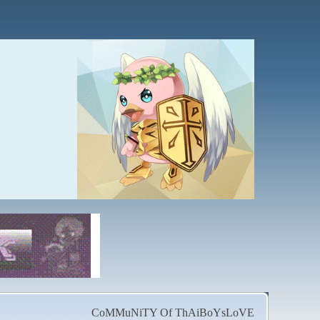
CoMMuNiTY Of ThAiBoYsLoVE