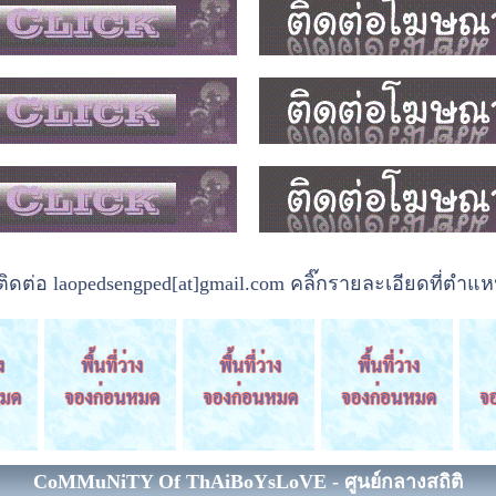
ต่อ laopedsengped[at]gmail.com คลิ๊กรายละเอียดที่ตำแหน
CoMMuNiTY Of ThAiBoYsLoVE - ศูนย์กลางสถิติ