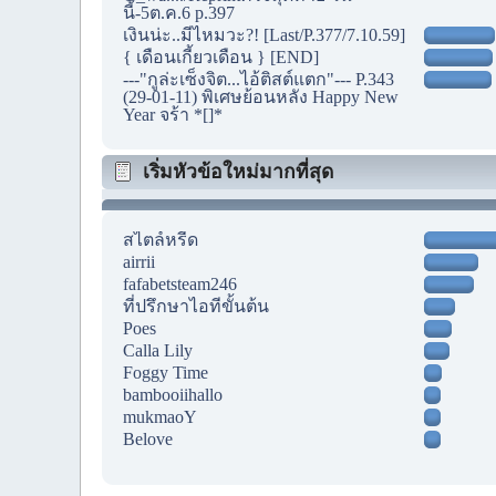
นี้-5ต.ค.6 p.397
เงินน่ะ..มีไหมวะ?! [Last/P.377/7.10.59]
{ เดือนเกี้ยวเดือน } [END]
---"กูล่ะเซ็งจิต...ไอ้ติสต์แตก"--- P.343
(29-01-11) พิเศษย้อนหลัง Happy New
Year จร้า *[]*
เริ่มหัวข้อใหม่มากที่สุด
สไตล์หรีด
airrii
fafabetsteam246
ที่ปรึกษาไอทีขั้นต้น
Poes
Calla Lily
Foggy Time
bambooiihallo
mukmaoY
Belove