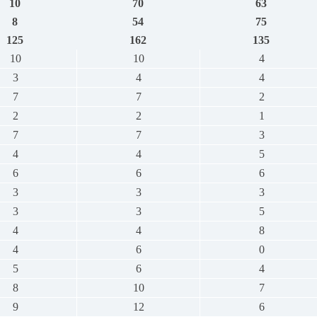
10
70
63
8
54
75
125
162
135
10
10
4
3
4
4
7
7
2
2
2
1
7
7
3
4
4
5
6
6
6
3
3
3
3
3
5
4
4
8
4
6
0
5
6
4
8
10
7
9
12
6