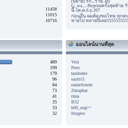
[นิยาย] รัก...ร้าย..By
G_wa..../Reprintครั้งสุดท้าย ว
11458
นี้-5ต.ค.6 p.397
11015
ก่อนอื่น ผมต้องขอโทษ ทุกคนด
10716
หายไป หลายปีเลย555555555
ออนไลน์นานที่สุด
489
Vesi
199
Poes
179
tandodee
96
sayhi11
84
rainiefonnie
73
Zitraphat
41
rinia
35
B52
33
k00_eng^^
32
iforgive