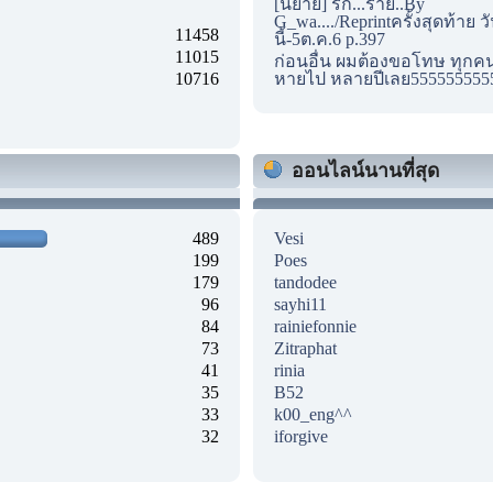
[นิยาย] รัก...ร้าย..By
G_wa..../Reprintครั้งสุดท้าย ว
11458
นี้-5ต.ค.6 p.397
11015
ก่อนอื่น ผมต้องขอโทษ ทุกคนด
10716
หายไป หลายปีเลย555555555
ออนไลน์นานที่สุด
489
Vesi
199
Poes
179
tandodee
96
sayhi11
84
rainiefonnie
73
Zitraphat
41
rinia
35
B52
33
k00_eng^^
32
iforgive