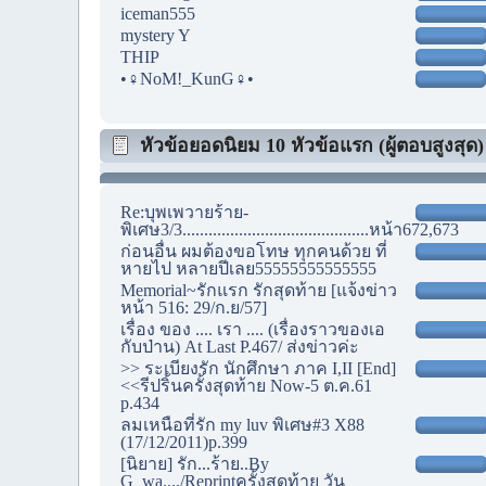
iceman555
mystery Y
THIP
•♀NoM!_KunG♀•
หัวข้อยอดนิยม 10 หัวข้อแรก (ผู้ตอบสูงสุด)
Re:บุพเพวายร้าย-
พิเศษ3/3...........................................หน้า672,673
ก่อนอื่น ผมต้องขอโทษ ทุกคนด้วย ที่
หายไป หลายปีเลย55555555555555
Memorial~รักแรก รักสุดท้าย [แจ้งข่าว
หน้า 516: 29/ก.ย/57]
เรื่อง ของ .... เรา .... (เรื่องราวของเอ
กับป่าน) At Last P.467/ ส่งข่าวค่ะ
>> ระเบียงรัก นักศึกษา ภาค I,II [End]
<<รีปริ้นครั้งสุดท้าย Now-5 ต.ค.61
p.434
ลมเหนือที่รัก my luv พิเศษ#3 X88
(17/12/2011)p.399
[นิยาย] รัก...ร้าย..By
G_wa..../Reprintครั้งสุดท้าย วัน