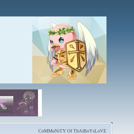
CoMMuNiTY Of ThAiBoYsLoVE