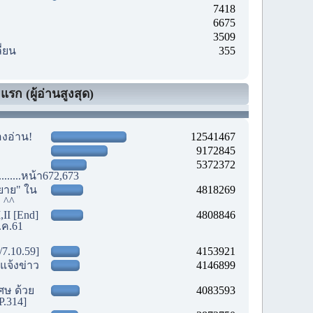
7418
6675
3509
ี่ยน
355
รก (ผู้อ่านสูงสุด)
องอ่าน!
12541467
9172845
5372372
............หน้า672,673
ยาย" ใน
4818269
! ^^
,II [End]
4808846
.ค.61
/7.10.59]
4153921
แจ้งข่าว
4146899
เศษ ด้วย
4083593
P.314]