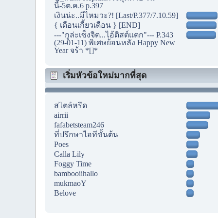
นี้-5ต.ค.6 p.397
เงินน่ะ..มีไหมวะ?! [Last/P.377/7.10.59]
{ เดือนเกี้ยวเดือน } [END]
---"กูล่ะเซ็งจิต...ไอ้ติสต์แตก"--- P.343
(29-01-11) พิเศษย้อนหลัง Happy New
Year จร้า *[]*
เริ่มหัวข้อใหม่มากที่สุด
สไตล์หรีด
airrii
fafabetsteam246
ที่ปรึกษาไอทีขั้นต้น
Poes
Calla Lily
Foggy Time
bambooiihallo
mukmaoY
Belove