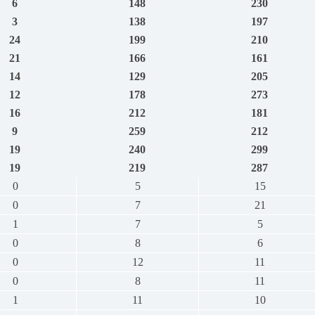
6
148
230
3
138
197
24
199
210
21
166
161
14
129
205
12
178
273
16
212
181
9
259
212
19
240
299
19
219
287
0
5
15
0
7
21
1
7
5
0
8
6
0
12
11
0
8
11
1
11
10