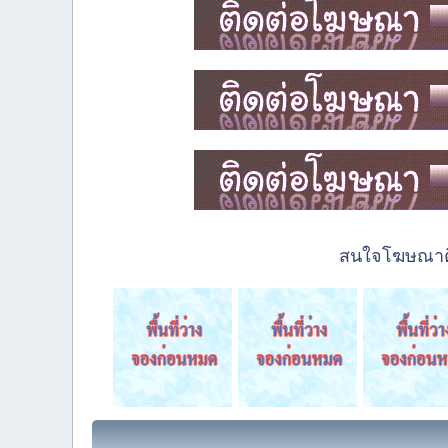
สนใจโฆษณาติด