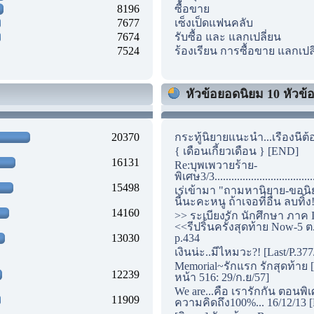
8196
ซื้อขาย
7677
เซ็งเป็ดแฟนคลับ
7674
รับซื้อ และ แลกเปลี่ยน
7524
ร้องเรียน การซื้อขาย แลกเปล
หัวข้อยอดนิยม 10 หัวข้อแ
20370
กระทู้นิยายแนะนำ...เรื่องนี้ต้
{ เดือนเกี้ยวเดือน } [END]
16131
Re:บุพเพวายร้าย-
พิเศษ3/3...............................
15498
เร่เข้ามา "ถามหานิยาย-ขอนิ
นี้นะคะหนู ถ้าเจอที่อื่น ลบทิ้ง
14160
>> ระเบียงรัก นักศึกษา ภาค I
<<รีปริ้นครั้งสุดท้าย Now-5 ต
13030
p.434
เงินน่ะ..มีไหมวะ?! [Last/P.377
Memorial~รักแรก รักสุดท้าย [
12239
หน้า 516: 29/ก.ย/57]
We are...คือ เรารักกัน ตอนพิ
11909
ความคิดถึง100%... 16/12/13 [