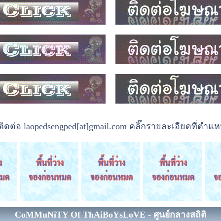
ต่อ laopedsengped[at]gmail.com คลิ๊กรายละเอียดที่ตำแหน
CoMMuNiTY Of ThAiBoYsLoVE - ศูนย์กลางสถิติ