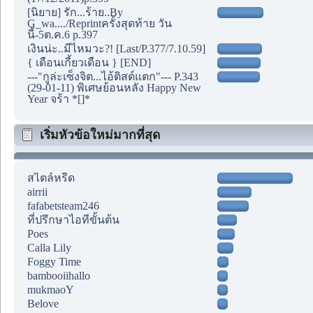
[นิยาย] รัก...ร้าย..By
G_wa..../Reprintครั้งสุดท้าย วัน
นี้-5ต.ค.6 p.397
เงินน่ะ..มีไหมวะ?! [Last/P.377/7.10.59]
{ เดือนเกี้ยวเดือน } [END]
---"กูล่ะเซ็งจิต...ไอ้ติสต์แตก"--- P.343
(29-01-11) พิเศษย้อนหลัง Happy New
Year จร้า *[]*
เริ่มหัวข้อใหม่มากที่สุด
สไตล์หรีด
airrii
fafabetsteam246
ที่ปรึกษาไอทีขั้นต้น
Poes
Calla Lily
Foggy Time
bambooiihallo
mukmaoY
Belove