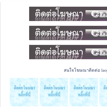
สนใจโฆษณาติดต่อ laope