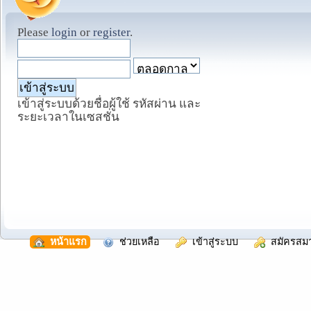
Please
login
or
register
.
เข้าสู่ระบบด้วยชื่อผู้ใช้ รหัสผ่าน และ
ระยะเวลาในเซสชั่น
  หน้าแรก
  ช่วยเหลือ
  เข้าสู่ระบบ
  สมัครสม