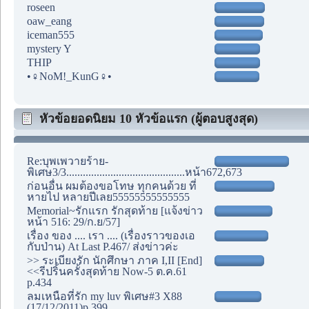
roseen
oaw_eang
iceman555
mystery Y
THIP
•♀NoM!_KunG♀•
หัวข้อยอดนิยม 10 หัวข้อแรก (ผู้ตอบสูงสุด)
Re:บุพเพวายร้าย-
พิเศษ3/3...........................................หน้า672,673
ก่อนอื่น ผมต้องขอโทษ ทุกคนด้วย ที่
หายไป หลายปีเลย55555555555555
Memorial~รักแรก รักสุดท้าย [แจ้งข่าว
หน้า 516: 29/ก.ย/57]
เรื่อง ของ .... เรา .... (เรื่องราวของเอ
กับป่าน) At Last P.467/ ส่งข่าวค่ะ
>> ระเบียงรัก นักศึกษา ภาค I,II [End]
<<รีปริ้นครั้งสุดท้าย Now-5 ต.ค.61
p.434
ลมเหนือที่รัก my luv พิเศษ#3 X88
(17/12/2011)p.399