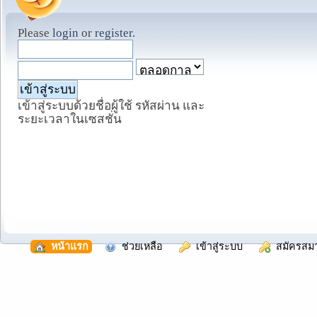
Please
login
or
register
.
เข้าสู่ระบบด้วยชื่อผู้ใช้ รหัสผ่าน และ
ระยะเวลาในเซสชั่น
  หน้าแรก
  ช่วยเหลือ
  เข้าสู่ระบบ
  สมัครสม