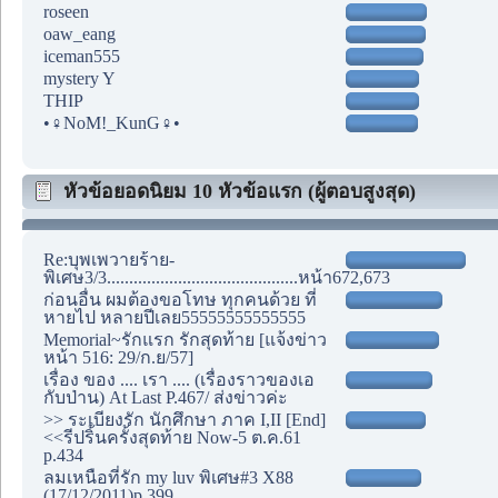
roseen
oaw_eang
iceman555
mystery Y
THIP
•♀NoM!_KunG♀•
หัวข้อยอดนิยม 10 หัวข้อแรก (ผู้ตอบสูงสุด)
Re:บุพเพวายร้าย-
พิเศษ3/3...........................................หน้า672,673
ก่อนอื่น ผมต้องขอโทษ ทุกคนด้วย ที่
หายไป หลายปีเลย55555555555555
Memorial~รักแรก รักสุดท้าย [แจ้งข่าว
หน้า 516: 29/ก.ย/57]
เรื่อง ของ .... เรา .... (เรื่องราวของเอ
กับป่าน) At Last P.467/ ส่งข่าวค่ะ
>> ระเบียงรัก นักศึกษา ภาค I,II [End]
<<รีปริ้นครั้งสุดท้าย Now-5 ต.ค.61
p.434
ลมเหนือที่รัก my luv พิเศษ#3 X88
(17/12/2011)p.399