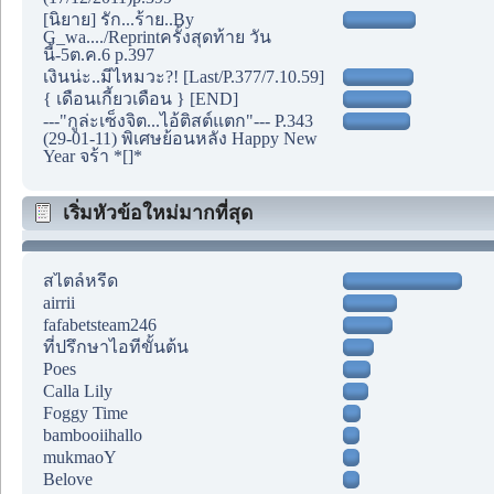
[นิยาย] รัก...ร้าย..By
G_wa..../Reprintครั้งสุดท้าย วัน
นี้-5ต.ค.6 p.397
เงินน่ะ..มีไหมวะ?! [Last/P.377/7.10.59]
{ เดือนเกี้ยวเดือน } [END]
---"กูล่ะเซ็งจิต...ไอ้ติสต์แตก"--- P.343
(29-01-11) พิเศษย้อนหลัง Happy New
Year จร้า *[]*
เริ่มหัวข้อใหม่มากที่สุด
สไตล์หรีด
airrii
fafabetsteam246
ที่ปรึกษาไอทีขั้นต้น
Poes
Calla Lily
Foggy Time
bambooiihallo
mukmaoY
Belove