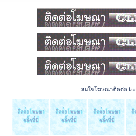
สนใจโฆษณาติดต่อ laope