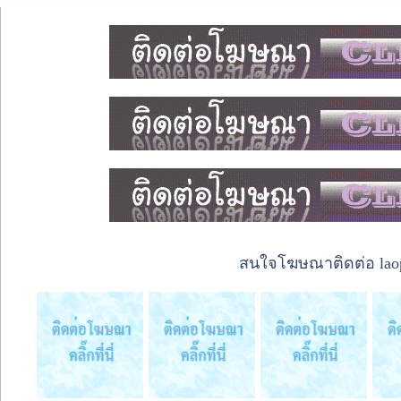
สนใจโฆษณาติดต่อ laope