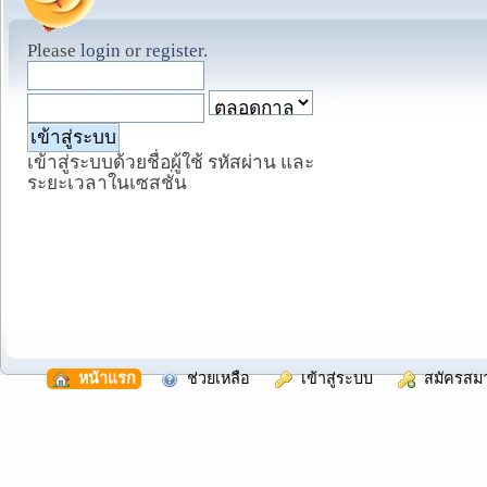
Please
login
or
register
.
เข้าสู่ระบบด้วยชื่อผู้ใช้ รหัสผ่าน และ
ระยะเวลาในเซสชั่น
  หน้าแรก
  ช่วยเหลือ
  เข้าสู่ระบบ
  สมัครสม