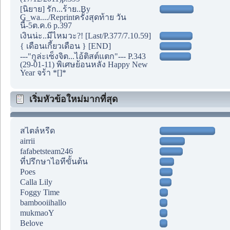
[นิยาย] รัก...ร้าย..By
G_wa..../Reprintครั้งสุดท้าย วัน
นี้-5ต.ค.6 p.397
เงินน่ะ..มีไหมวะ?! [Last/P.377/7.10.59]
{ เดือนเกี้ยวเดือน } [END]
---"กูล่ะเซ็งจิต...ไอ้ติสต์แตก"--- P.343
(29-01-11) พิเศษย้อนหลัง Happy New
Year จร้า *[]*
เริ่มหัวข้อใหม่มากที่สุด
สไตล์หรีด
airrii
fafabetsteam246
ที่ปรึกษาไอทีขั้นต้น
Poes
Calla Lily
Foggy Time
bambooiihallo
mukmaoY
Belove