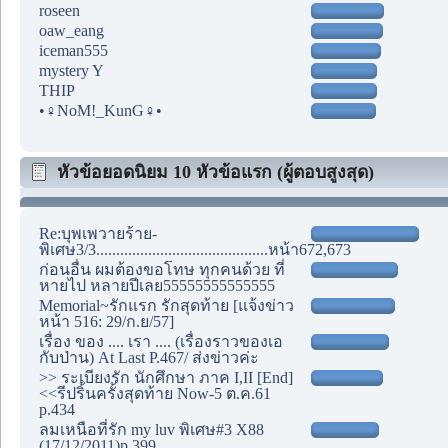
roseen
oaw_eang
iceman555
mystery Y
THIP
•♀NoM!_KunG♀•
หัวข้อยอดนิยม 10 หัวข้อแรก (ผู้ตอบสูงสุด)
Re:บุพเพวายร้าย-
พิเศษ3/3...........................................หน้า672,673
ก่อนอื่น ผมต้องขอโทษ ทุกคนด้วย ที่
หายไป หลายปีเลย55555555555555
Memorial~รักแรก รักสุดท้าย [แจ้งข่าว
หน้า 516: 29/ก.ย/57]
เรื่อง ของ .... เรา .... (เรื่องราวของเอ
กับป่าน) At Last P.467/ ส่งข่าวค่ะ
>> ระเบียงรัก นักศึกษา ภาค I,II [End]
<<รีปริ้นครั้งสุดท้าย Now-5 ต.ค.61
p.434
ลมเหนือที่รัก my luv พิเศษ#3 X88
(17/12/2011)p.399