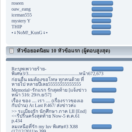
roseen
oaw_eang
iceman555
mystery Y
THIP
•♀NoM!_KunG♀•
หัวข้อยอดนิยม 10 หัวข้อแรก (ผู้ตอบสูงสุด)
Re:บุพเพวายร้าย-
พิเศษ3/3...........................................หน้า672,673
ก่อนอื่น ผมต้องขอโทษ ทุกคนด้วย ที่
หายไป หลายปีเลย55555555555555
Memorial~รักแรก รักสุดท้าย [แจ้งข่าว
หน้า 516: 29/ก.ย/57]
เรื่อง ของ .... เรา .... (เรื่องราวของเอ
กับป่าน) At Last P.467/ ส่งข่าวค่ะ
>> ระเบียงรัก นักศึกษา ภาค I,II [End]
<<รีปริ้นครั้งสุดท้าย Now-5 ต.ค.61
p.434
ลมเหนือที่รัก my luv พิเศษ#3 X88
(17/12/2011)p.399