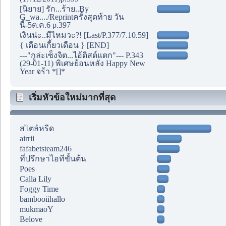
[นิยาย] รัก...ร้าย..By
G_wa..../Reprintครั้งสุดท้าย วัน
นี้-5ต.ค.6 p.397
เงินน่ะ..มีไหมวะ?! [Last/P.377/7.10.59]
{ เดือนเกี้ยวเดือน } [END]
---"กูล่ะเซ็งจิต...ไอ้ติสต์แตก"--- P.343
(29-01-11) พิเศษย้อนหลัง Happy New
Year จร้า *[]*
เริ่มหัวข้อใหม่มากที่สุด
สไตล์หรีด
airrii
fafabetsteam246
ที่ปรึกษาไอทีขั้นต้น
Poes
Calla Lily
Foggy Time
bambooiihallo
mukmaoY
Belove