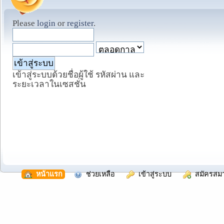
Please
login
or
register
.
เข้าสู่ระบบด้วยชื่อผู้ใช้ รหัสผ่าน และ
ระยะเวลาในเซสชั่น
  หน้าแรก
  ช่วยเหลือ
  เข้าสู่ระบบ
  สมัครสม