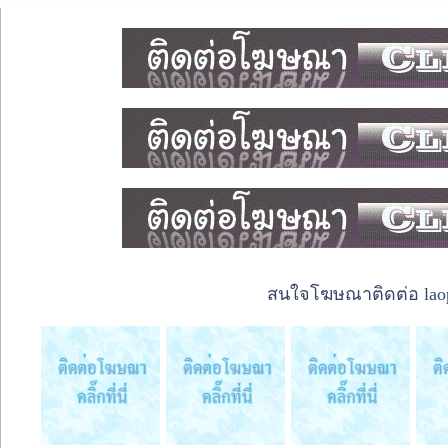
สนใจโฆษณาติดต่อ laope