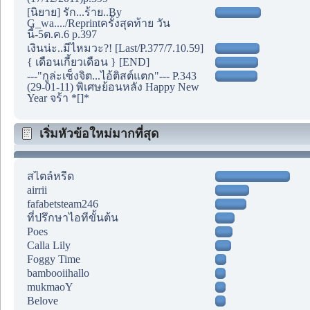
[นิยาย] รัก...ร้าย..By
G_wa..../Reprintครั้งสุดท้าย วัน
นี้-5ต.ค.6 p.397
เงินน่ะ..มีไหมวะ?! [Last/P.377/7.10.59]
{ เดือนเกี้ยวเดือน } [END]
---"กูล่ะเซ็งจิต...ไอ้ติสต์แตก"--- P.343
(29-01-11) พิเศษย้อนหลัง Happy New
Year จร้า *[]*
เริ่มหัวข้อใหม่มากที่สุด
สไตล์หรีด
airrii
fafabetsteam246
ที่ปรึกษาไอทีขั้นต้น
Poes
Calla Lily
Foggy Time
bambooiihallo
mukmaoY
Belove