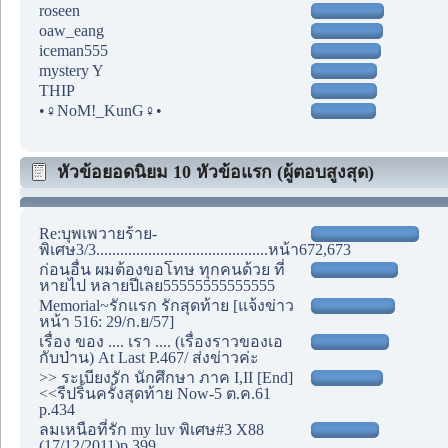
roseen
oaw_eang
iceman555
mystery Y
THIP
•♀NoM!_KunG♀•
หัวข้อยอดนิยม 10 หัวข้อแรก (ผู้ตอบสูงสุด)
Re:บุพเพวายร้าย-
พิเศษ3/3...........................................หน้า672,673
ก่อนอื่น ผมต้องขอโทษ ทุกคนด้วย ที่
หายไป หลายปีเลย55555555555555
Memorial~รักแรก รักสุดท้าย [แจ้งข่าว
หน้า 516: 29/ก.ย/57]
เรื่อง ของ .... เรา .... (เรื่องราวของเอ
กับป่าน) At Last P.467/ ส่งข่าวค่ะ
>> ระเบียงรัก นักศึกษา ภาค I,II [End]
<<รีปริ้นครั้งสุดท้าย Now-5 ต.ค.61
p.434
ลมเหนือที่รัก my luv พิเศษ#3 X88
(17/12/2011)p.399