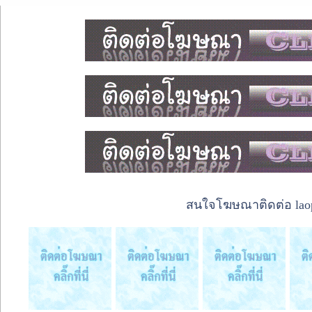
สนใจโฆษณาติดต่อ laope