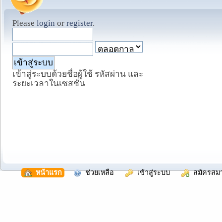
Please
login
or
register
.
เข้าสู่ระบบด้วยชื่อผู้ใช้ รหัสผ่าน และ
ระยะเวลาในเซสชั่น
  หน้าแรก
  ช่วยเหลือ
  เข้าสู่ระบบ
  สมัครสม