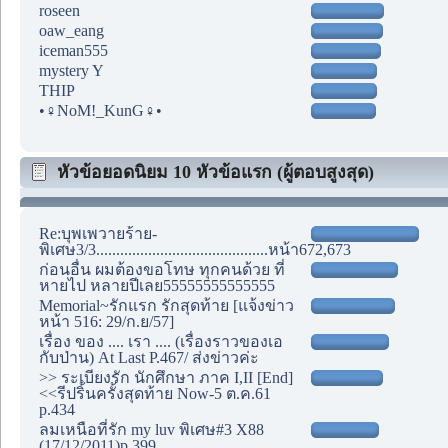
roseen
oaw_eang
iceman555
mystery Y
THIP
•♀NoM!_KunG♀•
หัวข้อยอดนิยม 10 หัวข้อแรก (ผู้ตอบสูงสุด)
Re:บุพเพวายร้าย-
พิเศษ3/3...........................................หน้า672,673
ก่อนอื่น ผมต้องขอโทษ ทุกคนด้วย ที่
หายไป หลายปีเลย55555555555555
Memorial~รักแรก รักสุดท้าย [แจ้งข่าว
หน้า 516: 29/ก.ย/57]
เรื่อง ของ .... เรา .... (เรื่องราวของเอ
กับป่าน) At Last P.467/ ส่งข่าวค่ะ
>> ระเบียงรัก นักศึกษา ภาค I,II [End]
<<รีปริ้นครั้งสุดท้าย Now-5 ต.ค.61
p.434
ลมเหนือที่รัก my luv พิเศษ#3 X88
(17/12/2011)p.399