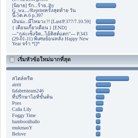
[นิยาย] รัก...ร้าย..By
G_wa..../Reprintครั้งสุดท้าย วัน
นี้-5ต.ค.6 p.397
เงินน่ะ..มีไหมวะ?! [Last/P.377/7.10.59]
{ เดือนเกี้ยวเดือน } [END]
---"กูล่ะเซ็งจิต...ไอ้ติสต์แตก"--- P.343
(29-01-11) พิเศษย้อนหลัง Happy New
Year จร้า *[]*
เริ่มหัวข้อใหม่มากที่สุด
สไตล์หรีด
airrii
fafabetsteam246
ที่ปรึกษาไอทีขั้นต้น
Poes
Calla Lily
Foggy Time
bambooiihallo
mukmaoY
Belove