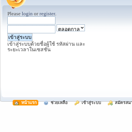
Please
login
or
register
.
เข้าสู่ระบบด้วยชื่อผู้ใช้ รหัสผ่าน และ
ระยะเวลาในเซสชั่น
  หน้าแรก
  ช่วยเหลือ
  เข้าสู่ระบบ
  สมัครสม