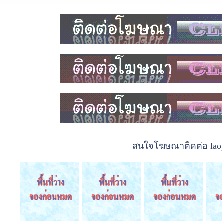
สนใจโฆษณาติดต่อ laope