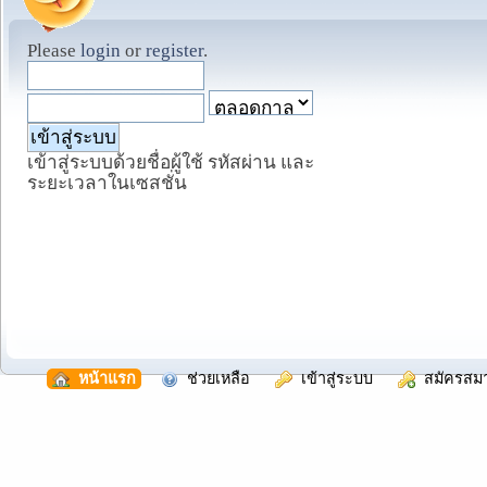
Please
login
or
register
.
เข้าสู่ระบบด้วยชื่อผู้ใช้ รหัสผ่าน และ
ระยะเวลาในเซสชั่น
  หน้าแรก
  ช่วยเหลือ
  เข้าสู่ระบบ
  สมัครสม