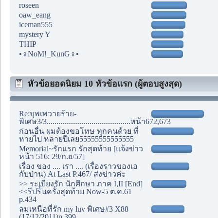
roseen
oaw_eang
iceman555
mystery Y
THIP
•♀NoM!_KunG♀•
หัวข้อยอดนิยม 10 หัวข้อแรก (ผู้ตอบสูงสุด)
Re:บุพเพวายร้าย-
พิเศษ3/3...........................................หน้า672,673
ก่อนอื่น ผมต้องขอโทษ ทุกคนด้วย ที่
หายไป หลายปีเลย55555555555555
Memorial~รักแรก รักสุดท้าย [แจ้งข่าว
หน้า 516: 29/ก.ย/57]
เรื่อง ของ .... เรา .... (เรื่องราวของเอ
กับป่าน) At Last P.467/ ส่งข่าวค่ะ
>> ระเบียงรัก นักศึกษา ภาค I,II [End]
<<รีปริ้นครั้งสุดท้าย Now-5 ต.ค.61
p.434
ลมเหนือที่รัก my luv พิเศษ#3 X88
(17/12/2011)p.399