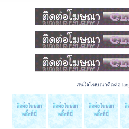
สนใจโฆษณาติดต่อ laope