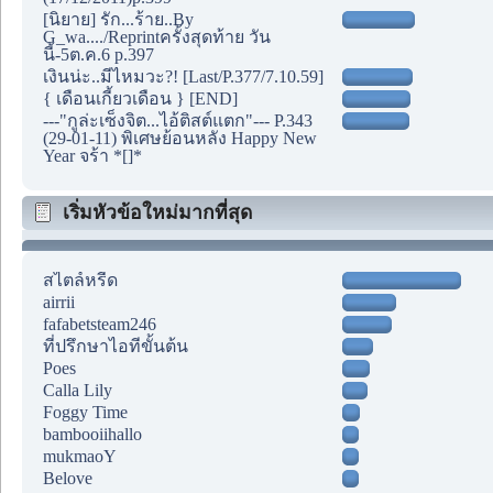
[นิยาย] รัก...ร้าย..By
G_wa..../Reprintครั้งสุดท้าย วัน
นี้-5ต.ค.6 p.397
เงินน่ะ..มีไหมวะ?! [Last/P.377/7.10.59]
{ เดือนเกี้ยวเดือน } [END]
---"กูล่ะเซ็งจิต...ไอ้ติสต์แตก"--- P.343
(29-01-11) พิเศษย้อนหลัง Happy New
Year จร้า *[]*
เริ่มหัวข้อใหม่มากที่สุด
สไตล์หรีด
airrii
fafabetsteam246
ที่ปรึกษาไอทีขั้นต้น
Poes
Calla Lily
Foggy Time
bambooiihallo
mukmaoY
Belove