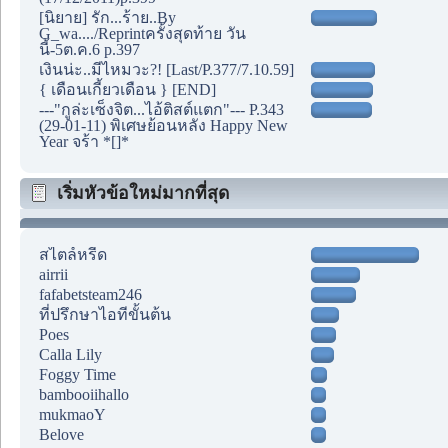
[นิยาย] รัก...ร้าย..By
G_wa..../Reprintครั้งสุดท้าย วัน
นี้-5ต.ค.6 p.397
เงินน่ะ..มีไหมวะ?! [Last/P.377/7.10.59]
{ เดือนเกี้ยวเดือน } [END]
---"กูล่ะเซ็งจิต...ไอ้ติสต์แตก"--- P.343
(29-01-11) พิเศษย้อนหลัง Happy New
Year จร้า *[]*
เริ่มหัวข้อใหม่มากที่สุด
สไตล์หรีด
airrii
fafabetsteam246
ที่ปรึกษาไอทีขั้นต้น
Poes
Calla Lily
Foggy Time
bambooiihallo
mukmaoY
Belove