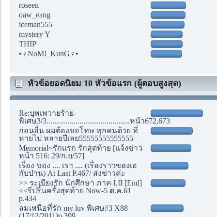
roseen
oaw_eang
iceman555
mystery Y
THIP
•♀NoM!_KunG♀•
หัวข้อยอดนิยม 10 หัวข้อแรก (ผู้ตอบสูงสุด)
Re:บุพเพวายร้าย-
พิเศษ3/3...........................................หน้า672,673
ก่อนอื่น ผมต้องขอโทษ ทุกคนด้วย ที่
หายไป หลายปีเลย55555555555555
Memorial~รักแรก รักสุดท้าย [แจ้งข่าว
หน้า 516: 29/ก.ย/57]
เรื่อง ของ .... เรา .... (เรื่องราวของเอ
กับป่าน) At Last P.467/ ส่งข่าวค่ะ
>> ระเบียงรัก นักศึกษา ภาค I,II [End]
<<รีปริ้นครั้งสุดท้าย Now-5 ต.ค.61
p.434
ลมเหนือที่รัก my luv พิเศษ#3 X88
(17/12/2011)p.399