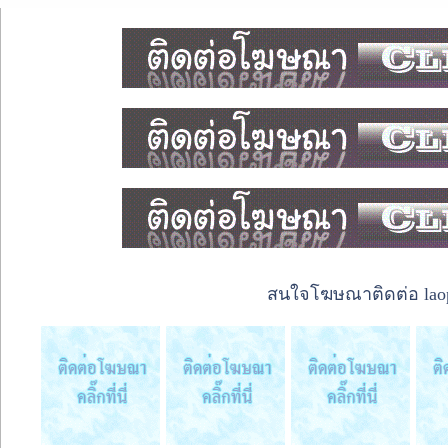
สนใจโฆษณาติดต่อ laope