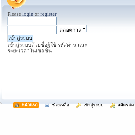
Please
login
or
register
.
เข้าสู่ระบบด้วยชื่อผู้ใช้ รหัสผ่าน และ
ระยะเวลาในเซสชั่น
  หน้าแรก
  ช่วยเหลือ
  เข้าสู่ระบบ
  สมัครสม