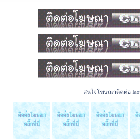
สนใจโฆษณาติดต่อ laope