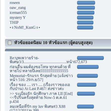
roseen
oaw_eang
iceman555
mystery Y
THIP
•♀NoM!_KunG♀•
หัวข้อยอดนิยม 10 หัวข้อแรก (ผู้ตอบสูงสุด)
Re:บุพเพวายร้าย-
พิเศษ3/3...........................................หน้า672,673
ก่อนอื่น ผมต้องขอโทษ ทุกคนด้วย ที่
หายไป หลายปีเลย55555555555555
Memorial~รักแรก รักสุดท้าย [แจ้งข่าว
หน้า 516: 29/ก.ย/57]
เรื่อง ของ .... เรา .... (เรื่องราวของเอ
กับป่าน) At Last P.467/ ส่งข่าวค่ะ
>> ระเบียงรัก นักศึกษา ภาค I,II [End]
<<รีปริ้นครั้งสุดท้าย Now-5 ต.ค.61
p.434
ลมเหนือที่รัก my luv พิเศษ#3 X88
(17/12/2011)p.399