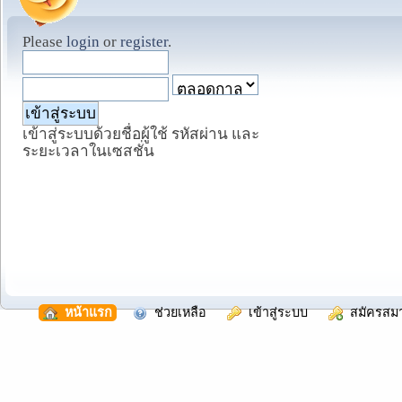
Please
login
or
register
.
เข้าสู่ระบบด้วยชื่อผู้ใช้ รหัสผ่าน และ
ระยะเวลาในเซสชั่น
  หน้าแรก
  ช่วยเหลือ
  เข้าสู่ระบบ
  สมัครสม