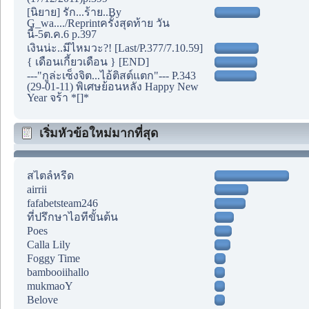
[นิยาย] รัก...ร้าย..By
G_wa..../Reprintครั้งสุดท้าย วัน
นี้-5ต.ค.6 p.397
เงินน่ะ..มีไหมวะ?! [Last/P.377/7.10.59]
{ เดือนเกี้ยวเดือน } [END]
---"กูล่ะเซ็งจิต...ไอ้ติสต์แตก"--- P.343
(29-01-11) พิเศษย้อนหลัง Happy New
Year จร้า *[]*
เริ่มหัวข้อใหม่มากที่สุด
สไตล์หรีด
airrii
fafabetsteam246
ที่ปรึกษาไอทีขั้นต้น
Poes
Calla Lily
Foggy Time
bambooiihallo
mukmaoY
Belove