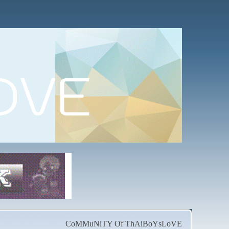
CoMMuNiTY Of ThAiBoYsLoVE