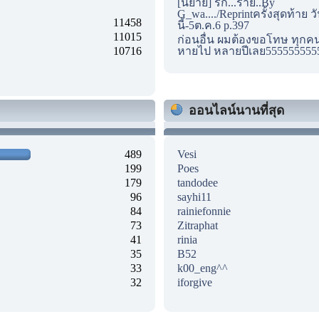
[นิยาย] รัก...ร้าย..By
G_wa..../Reprintครั้งสุดท้าย ว
11458
นี้-5ต.ค.6 p.397
11015
ก่อนอื่น ผมต้องขอโทษ ทุกคนด
10716
หายไป หลายปีเลย555555555
ออนไลน์นานที่สุด
489
Vesi
199
Poes
179
tandodee
96
sayhi11
84
rainiefonnie
73
Zitraphat
41
rinia
35
B52
33
k00_eng^^
32
iforgive