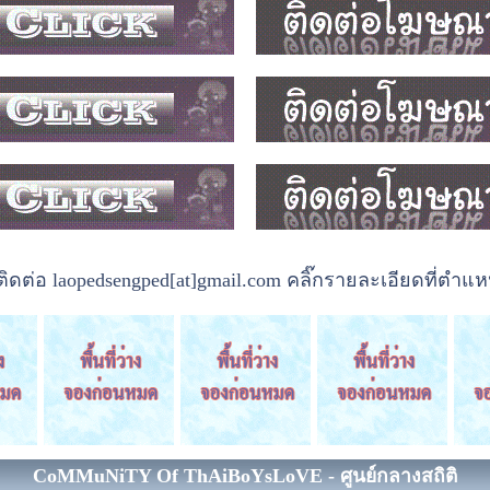
ต่อ laopedsengped[at]gmail.com คลิ๊กรายละเอียดที่ตำแหน
CoMMuNiTY Of ThAiBoYsLoVE - ศูนย์กลางสถิติ