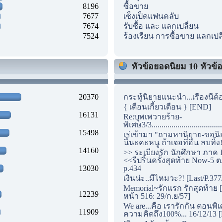
8196
ซื้อขาย
7677
เซ็งเป็ดแฟนคลับ
7674
รับซื้อ และ แลกเปลี่ยน
7524
ร้องเรียน การซื้อขาย แลกเปล
หัวข้อยอดนิยม 10 หัวข้อแ
20370
กระทู้นิยายแนะนำ...เรื่องนี้ต้
{ เดือนเกี้ยวเดือน } [END]
16131
Re:บุพเพวายร้าย-
พิเศษ3/3...............................
15498
เร่เข้ามา "ถามหานิยาย-ขอนิ
นี้นะคะหนู ถ้าเจอที่อื่น ลบทิ้ง
14160
>> ระเบียงรัก นักศึกษา ภาค I
<<รีปริ้นครั้งสุดท้าย Now-5 ต
13030
p.434
เงินน่ะ..มีไหมวะ?! [Last/P.377
Memorial~รักแรก รักสุดท้าย [
12239
หน้า 516: 29/ก.ย/57]
We are...คือ เรารักกัน ตอนพิ
11909
ความคิดถึง100%... 16/12/13 [