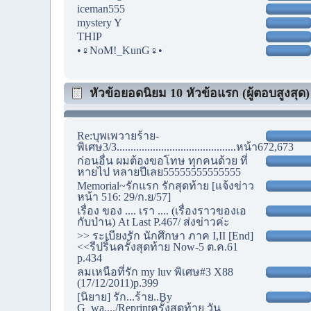
iceman555
mystery Y
THIP
•♀NoM!_KunG♀•
หัวข้อยอดนิยม 10 หัวข้อแรก (ผู้ตอบสูงสุด)
Re:บุพเพวายร้าย-
พิเศษ3/3...........................................หน้า672,673
ก่อนอื่น ผมต้องขอโทษ ทุกคนด้วย ที่
หายไป หลายปีเลย55555555555555
Memorial~รักแรก รักสุดท้าย [แจ้งข่าว
หน้า 516: 29/ก.ย/57]
เรื่อง ของ .... เรา .... (เรื่องราวของเอ
กับป่าน) At Last P.467/ ส่งข่าวค่ะ
>> ระเบียงรัก นักศึกษา ภาค I,II [End]
<<รีปริ้นครั้งสุดท้าย Now-5 ต.ค.61
p.434
ลมเหนือที่รัก my luv พิเศษ#3 X88
(17/12/2011)p.399
[นิยาย] รัก...ร้าย..By
G_wa..../Reprintครั้งสุดท้าย วัน