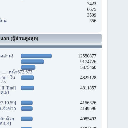
7423
6675
3509
ี่ยน
356
รก (ผู้อ่านสูงสุด)
องอ่าน!
12550877
9174726
5375460
............หน้า672,673
ยาย" ใน
4825128
! ^^
,II [End]
4811857
.ค.61
/7.10.59]
4156326
แจ้งข่าว
4149596
เศษ ด้วย
4085492
P.314]