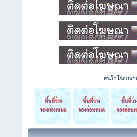
สนใจโฆษณาติด