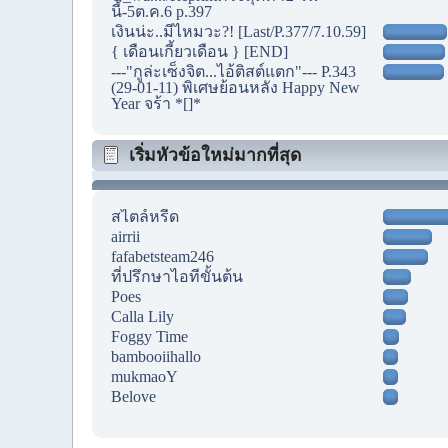
นี้-5ต.ค.6 p.397
เงินน่ะ..มีไหมวะ?! [Last/P.377/7.10.59]
{ เดือนเกี้ยวเดือน } [END]
---"กูล่ะเซ็งจิต...ไอ้ติสต์แตก"--- P.343
(29-01-11) พิเศษย้อนหลัง Happy New
Year จร้า *[]*
เริ่มหัวข้อใหม่มากที่สุด
สไตล์หรีด
airrii
fafabetsteam246
ที่ปรึกษาไอทีขั้นต้น
Poes
Calla Lily
Foggy Time
bambooiihallo
mukmaoY
Belove