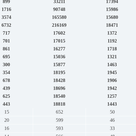
899
33211
17394
1716
90748
15986
3574
165580
15680
6732
216169
18471
717
17602
1372
701
17015
1192
861
16277
1718
695
15036
1321
300
15877
1463
354
18195
1945
678
18428
1906
439
18696
1942
625
18540
1257
443
18818
1443
15
652
50
20
599
46
16
593
33