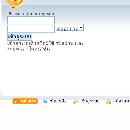
Please
login
or
register
.
เข้าสู่ระบบด้วยชื่อผู้ใช้ รหัสผ่าน และ
ระยะเวลาในเซสชั่น
  หน้าแรก
  ช่วยเหลือ
  เข้าสู่ระบบ
  สมัครสม