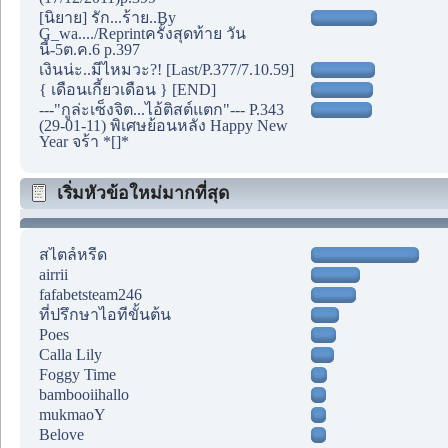
[นิยาย] รัก...ร้าย..By
G_wa..../Reprintครั้งสุดท้าย วัน
นี้-5ต.ค.6 p.397
เงินน่ะ..มีไหมวะ?! [Last/P.377/7.10.59]
{ เดือนเกี้ยวเดือน } [END]
---"กูล่ะเซ็งจิต...ไอ้ติสต์แตก"--- P.343
(29-01-11) พิเศษย้อนหลัง Happy New
Year จร้า *[]*
เริ่มหัวข้อใหม่มากที่สุด
สไตล์หรีด
airrii
fafabetsteam246
ที่ปรึกษาไอทีขั้นต้น
Poes
Calla Lily
Foggy Time
bambooiihallo
mukmaoY
Belove