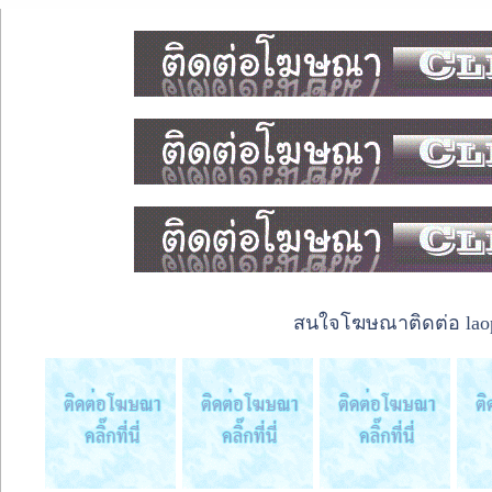
สนใจโฆษณาติดต่อ laope