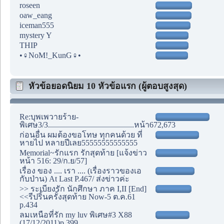
roseen
oaw_eang
iceman555
mystery Y
THIP
•♀NoM!_KunG♀•
หัวข้อยอดนิยม 10 หัวข้อแรก (ผู้ตอบสูงสุด)
Re:บุพเพวายร้าย-
พิเศษ3/3...........................................หน้า672,673
ก่อนอื่น ผมต้องขอโทษ ทุกคนด้วย ที่
หายไป หลายปีเลย55555555555555
Memorial~รักแรก รักสุดท้าย [แจ้งข่าว
หน้า 516: 29/ก.ย/57]
เรื่อง ของ .... เรา .... (เรื่องราวของเอ
กับป่าน) At Last P.467/ ส่งข่าวค่ะ
>> ระเบียงรัก นักศึกษา ภาค I,II [End]
<<รีปริ้นครั้งสุดท้าย Now-5 ต.ค.61
p.434
ลมเหนือที่รัก my luv พิเศษ#3 X88
(17/12/2011)p.399