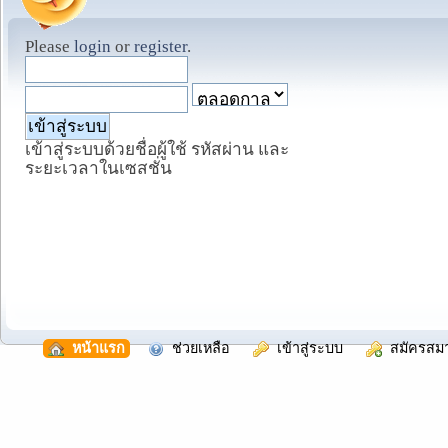
Please
login
or
register
.
เข้าสู่ระบบด้วยชื่อผู้ใช้ รหัสผ่าน และ
ระยะเวลาในเซสชั่น
  หน้าแรก
  ช่วยเหลือ
  เข้าสู่ระบบ
  สมัครสม