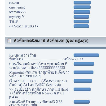
roseen
oaw_eang
iceman555
mystery Y
THIP
•♀NoM!_KunG♀•
หัวข้อยอดนิยม 10 หัวข้อแรก (ผู้ตอบสูงสุด)
Re:บุพเพวายร้าย-
พิเศษ3/3...........................................หน้า672,673
ก่อนอื่น ผมต้องขอโทษ ทุกคนด้วย ที่
หายไป หลายปีเลย55555555555555
Memorial~รักแรก รักสุดท้าย [แจ้งข่าว
หน้า 516: 29/ก.ย/57]
เรื่อง ของ .... เรา .... (เรื่องราวของเอ
กับป่าน) At Last P.467/ ส่งข่าวค่ะ
>> ระเบียงรัก นักศึกษา ภาค I,II [End]
<<รีปริ้นครั้งสุดท้าย Now-5 ต.ค.61
p.434
ลมเหนือที่รัก my luv พิเศษ#3 X88
(17/12/2011)p.399