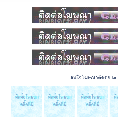
สนใจโฆษณาติดต่อ laope