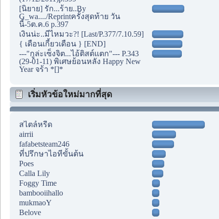
[นิยาย] รัก...ร้าย..By
G_wa..../Reprintครั้งสุดท้าย วัน
นี้-5ต.ค.6 p.397
เงินน่ะ..มีไหมวะ?! [Last/P.377/7.10.59]
{ เดือนเกี้ยวเดือน } [END]
---"กูล่ะเซ็งจิต...ไอ้ติสต์แตก"--- P.343
(29-01-11) พิเศษย้อนหลัง Happy New
Year จร้า *[]*
เริ่มหัวข้อใหม่มากที่สุด
สไตล์หรีด
airrii
fafabetsteam246
ที่ปรึกษาไอทีขั้นต้น
Poes
Calla Lily
Foggy Time
bambooiihallo
mukmaoY
Belove