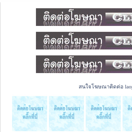
สนใจโฆษณาติดต่อ laope