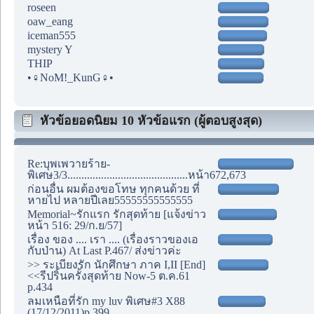
roseen
oaw_eang
iceman555
mystery Y
THIP
•♀NoM!_KunG♀•
หัวข้อยอดนิยม 10 หัวข้อแรก (ผู้ตอบสูงสุด)
Re:บุพเพวายร้าย-
พิเศษ3/3...........................................หน้า672,673
ก่อนอื่น ผมต้องขอโทษ ทุกคนด้วย ที่
หายไป หลายปีเลย55555555555555
Memorial~รักแรก รักสุดท้าย [แจ้งข่าว
หน้า 516: 29/ก.ย/57]
เรื่อง ของ .... เรา .... (เรื่องราวของเอ
กับป่าน) At Last P.467/ ส่งข่าวค่ะ
>> ระเบียงรัก นักศึกษา ภาค I,II [End]
<<รีปริ้นครั้งสุดท้าย Now-5 ต.ค.61
p.434
ลมเหนือที่รัก my luv พิเศษ#3 X88
(17/12/2011)p.399