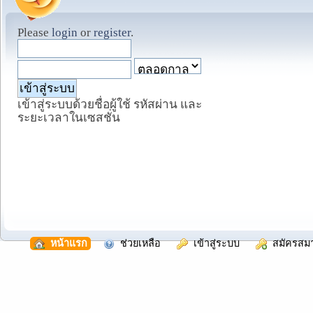
Please
login
or
register
.
เข้าสู่ระบบด้วยชื่อผู้ใช้ รหัสผ่าน และ
ระยะเวลาในเซสชั่น
  หน้าแรก
  ช่วยเหลือ
  เข้าสู่ระบบ
  สมัครสม