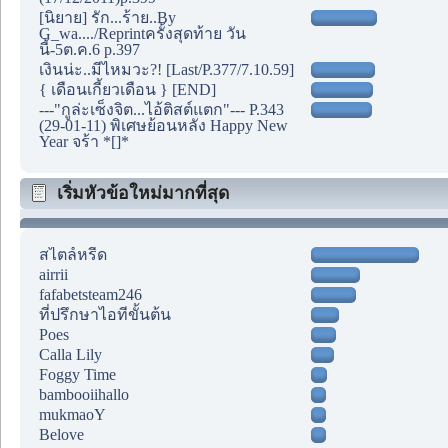
[นิยาย] รัก...ร้าย..By
G_wa..../Reprintครั้งสุดท้าย วัน
นี้-5ต.ค.6 p.397
เงินน่ะ..มีไหมวะ?! [Last/P.377/7.10.59]
{ เดือนเกี้ยวเดือน } [END]
---"กูล่ะเซ็งจิต...ไอ้ติสต์แตก"--- P.343
(29-01-11) พิเศษย้อนหลัง Happy New
Year จร้า *[]*
เริ่มหัวข้อใหม่มากที่สุด
สไตล์หรีด
airrii
fafabetsteam246
ที่ปรึกษาไอทีขั้นต้น
Poes
Calla Lily
Foggy Time
bambooiihallo
mukmaoY
Belove