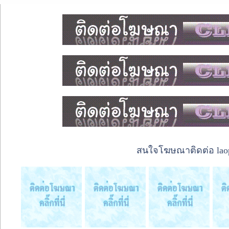
สนใจโฆษณาติดต่อ laope