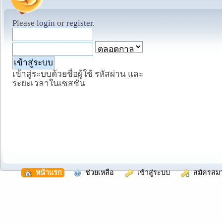
Please
login
or
register
.
เข้าสู่ระบบด้วยชื่อผู้ใช้ รหัสผ่าน และ
ระยะเวลาในเซสชั่น
  หน้าแรก
  ช่วยเหลือ
  เข้าสู่ระบบ
  สมัครสม