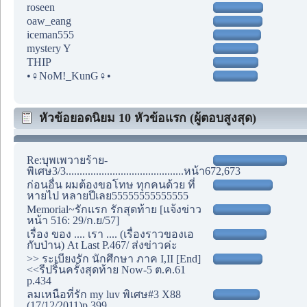
roseen
oaw_eang
iceman555
mystery Y
THIP
•♀NoM!_KunG♀•
หัวข้อยอดนิยม 10 หัวข้อแรก (ผู้ตอบสูงสุด)
Re:บุพเพวายร้าย-
พิเศษ3/3...........................................หน้า672,673
ก่อนอื่น ผมต้องขอโทษ ทุกคนด้วย ที่
หายไป หลายปีเลย55555555555555
Memorial~รักแรก รักสุดท้าย [แจ้งข่าว
หน้า 516: 29/ก.ย/57]
เรื่อง ของ .... เรา .... (เรื่องราวของเอ
กับป่าน) At Last P.467/ ส่งข่าวค่ะ
>> ระเบียงรัก นักศึกษา ภาค I,II [End]
<<รีปริ้นครั้งสุดท้าย Now-5 ต.ค.61
p.434
ลมเหนือที่รัก my luv พิเศษ#3 X88
(17/12/2011)p.399