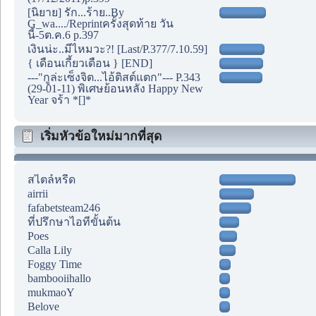
[นิยาย] รัก...ร้าย..By
G_wa..../Reprintครั้งสุดท้าย วัน
นี้-5ต.ค.6 p.397
เงินน่ะ..มีไหมวะ?! [Last/P.377/7.10.59]
{ เดือนเกี้ยวเดือน } [END]
---"กูล่ะเซ็งจิต...ไอ้ติสต์แตก"--- P.343
(29-01-11) พิเศษย้อนหลัง Happy New
Year จร้า *[]*
เริ่มหัวข้อใหม่มากที่สุด
สไตล์หรีด
airrii
fafabetsteam246
ที่ปรึกษาไอทีขั้นต้น
Poes
Calla Lily
Foggy Time
bambooiihallo
mukmaoY
Belove