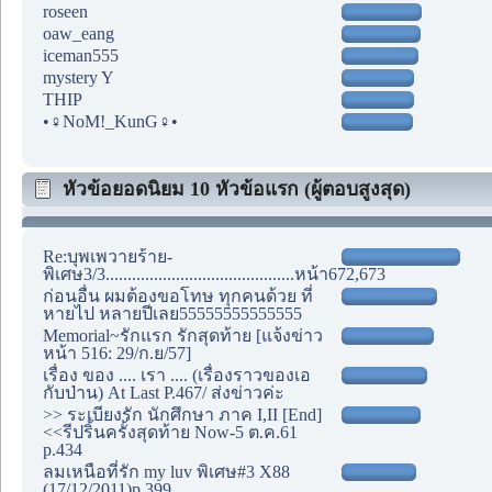
roseen
oaw_eang
iceman555
mystery Y
THIP
•♀NoM!_KunG♀•
หัวข้อยอดนิยม 10 หัวข้อแรก (ผู้ตอบสูงสุด)
Re:บุพเพวายร้าย-
พิเศษ3/3...........................................หน้า672,673
ก่อนอื่น ผมต้องขอโทษ ทุกคนด้วย ที่
หายไป หลายปีเลย55555555555555
Memorial~รักแรก รักสุดท้าย [แจ้งข่าว
หน้า 516: 29/ก.ย/57]
เรื่อง ของ .... เรา .... (เรื่องราวของเอ
กับป่าน) At Last P.467/ ส่งข่าวค่ะ
>> ระเบียงรัก นักศึกษา ภาค I,II [End]
<<รีปริ้นครั้งสุดท้าย Now-5 ต.ค.61
p.434
ลมเหนือที่รัก my luv พิเศษ#3 X88
(17/12/2011)p.399