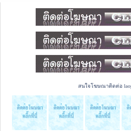
สนใจโฆษณาติดต่อ laope