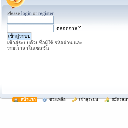
Please
login
or
register
.
เข้าสู่ระบบด้วยชื่อผู้ใช้ รหัสผ่าน และ
ระยะเวลาในเซสชั่น
  หน้าแรก
  ช่วยเหลือ
  เข้าสู่ระบบ
  สมัครสม