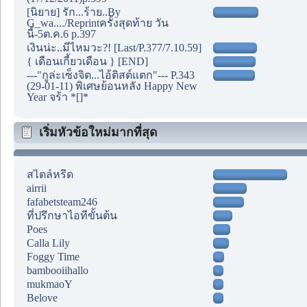
[นิยาย] รัก...ร้าย..By
G_wa..../Reprintครั้งสุดท้าย วัน
นี้-5ต.ค.6 p.397
เงินน่ะ..มีไหมวะ?! [Last/P.377/7.10.59]
{ เดือนเกี้ยวเดือน } [END]
---"กูล่ะเซ็งจิต...ไอ้ติสต์แตก"--- P.343
(29-01-11) พิเศษย้อนหลัง Happy New
Year จร้า *[]*
เริ่มหัวข้อใหม่มากที่สุด
สไตล์หรีด
airrii
fafabetsteam246
ที่ปรึกษาไอทีขั้นต้น
Poes
Calla Lily
Foggy Time
bambooiihallo
mukmaoY
Belove