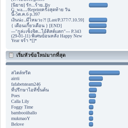
[นิยาย] รัก...ร้าย..By
G_wa..../Reprintครั้งสุดท้าย วัน
นี้-5ต.ค.6 p.397
เงินน่ะ..มีไหมวะ?! [Last/P.377/7.10.59]
{ เดือนเกี้ยวเดือน } [END]
---"กูล่ะเซ็งจิต...ไอ้ติสต์แตก"--- P.343
(29-01-11) พิเศษย้อนหลัง Happy New
Year จร้า *[]*
เริ่มหัวข้อใหม่มากที่สุด
สไตล์หรีด
airrii
fafabetsteam246
ที่ปรึกษาไอทีขั้นต้น
Poes
Calla Lily
Foggy Time
bambooiihallo
mukmaoY
Belove