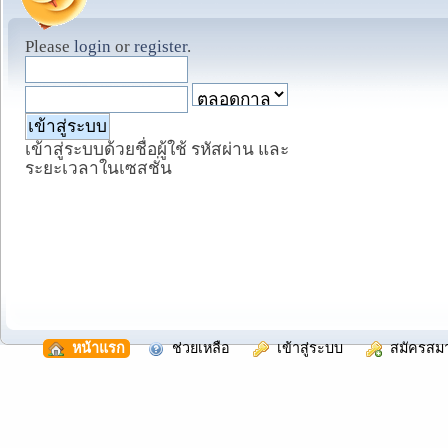
Please
login
or
register
.
เข้าสู่ระบบด้วยชื่อผู้ใช้ รหัสผ่าน และ
ระยะเวลาในเซสชั่น
  หน้าแรก
  ช่วยเหลือ
  เข้าสู่ระบบ
  สมัครสม