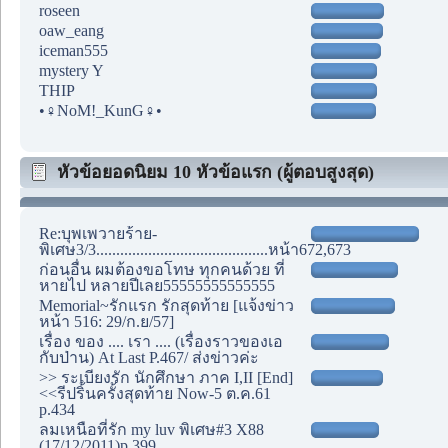
roseen
oaw_eang
iceman555
mystery Y
THIP
•♀NoM!_KunG♀•
หัวข้อยอดนิยม 10 หัวข้อแรก (ผู้ตอบสูงสุด)
Re:บุพเพวายร้าย-
พิเศษ3/3...........................................หน้า672,673
ก่อนอื่น ผมต้องขอโทษ ทุกคนด้วย ที่
หายไป หลายปีเลย55555555555555
Memorial~รักแรก รักสุดท้าย [แจ้งข่าว
หน้า 516: 29/ก.ย/57]
เรื่อง ของ .... เรา .... (เรื่องราวของเอ
กับป่าน) At Last P.467/ ส่งข่าวค่ะ
>> ระเบียงรัก นักศึกษา ภาค I,II [End]
<<รีปริ้นครั้งสุดท้าย Now-5 ต.ค.61
p.434
ลมเหนือที่รัก my luv พิเศษ#3 X88
(17/12/2011)p.399