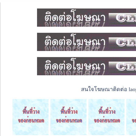
สนใจโฆษณาติดต่อ laope