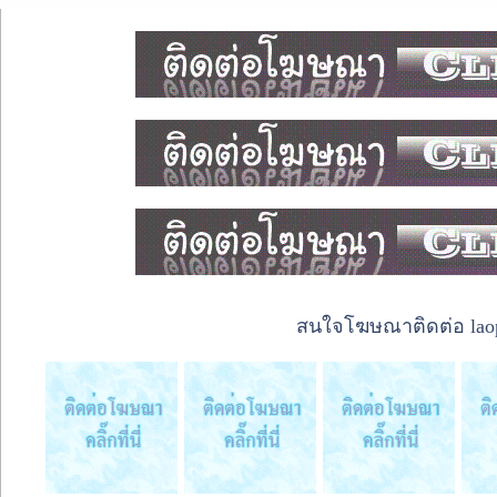
สนใจโฆษณาติดต่อ laope