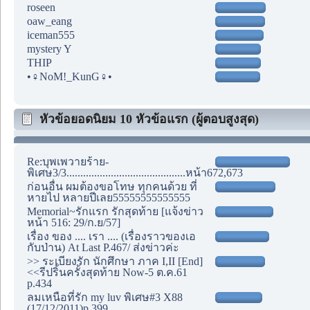
roseen
oaw_eang
iceman555
mystery Y
THIP
•♀NoM!_KunG♀•
หัวข้อยอดนิยม 10 หัวข้อแรก (ผู้ตอบสูงสุด)
Re:บุพเพวายร้าย-
พิเศษ3/3...........................................หน้า672,673
ก่อนอื่น ผมต้องขอโทษ ทุกคนด้วย ที่
หายไป หลายปีเลย55555555555555
Memorial~รักแรก รักสุดท้าย [แจ้งข่าว
หน้า 516: 29/ก.ย/57]
เรื่อง ของ .... เรา .... (เรื่องราวของเอ
กับป่าน) At Last P.467/ ส่งข่าวค่ะ
>> ระเบียงรัก นักศึกษา ภาค I,II [End]
<<รีปริ้นครั้งสุดท้าย Now-5 ต.ค.61
p.434
ลมเหนือที่รัก my luv พิเศษ#3 X88
(17/12/2011)p.399