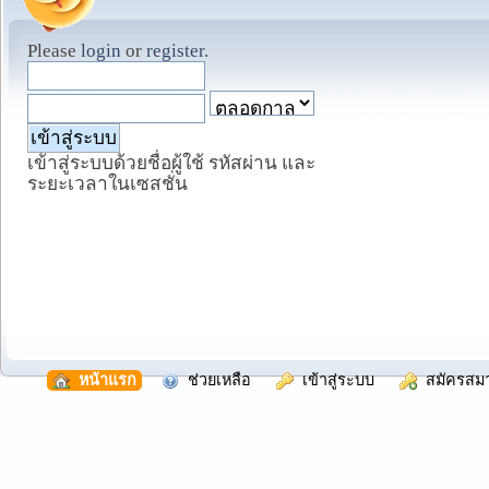
Please
login
or
register
.
เข้าสู่ระบบด้วยชื่อผู้ใช้ รหัสผ่าน และ
ระยะเวลาในเซสชั่น
  หน้าแรก
  ช่วยเหลือ
  เข้าสู่ระบบ
  สมัครสม