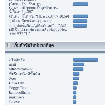
[นิยาย] รัก...ร้าย..By
G_wa..../Reprintครั้งสุดท้าย วัน
นี้-5ต.ค.6 p.397
เงินน่ะ..มีไหมวะ?! [Last/P.377/7.10.59]
{ เดือนเกี้ยวเดือน } [END]
---"กูล่ะเซ็งจิต...ไอ้ติสต์แตก"--- P.343
(29-01-11) พิเศษย้อนหลัง Happy New
Year จร้า *[]*
เริ่มหัวข้อใหม่มากที่สุด
สไตล์หรีด
airrii
fafabetsteam246
ที่ปรึกษาไอทีขั้นต้น
Poes
Calla Lily
Foggy Time
bambooiihallo
mukmaoY
Belove