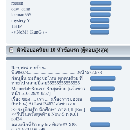
roseen
oaw_eang
iceman555
mystery Y
THIP
•♀NoM!_KunG♀•
หัวข้อยอดนิยม 10 หัวข้อแรก (ผู้ตอบสูงสุด)
Re:บุพเพวายร้าย-
พิเศษ3/3...........................................หน้า672,673
ก่อนอื่น ผมต้องขอโทษ ทุกคนด้วย ที่
หายไป หลายปีเลย55555555555555
Memorial~รักแรก รักสุดท้าย [แจ้งข่าว
หน้า 516: 29/ก.ย/57]
เรื่อง ของ .... เรา .... (เรื่องราวของเอ
กับป่าน) At Last P.467/ ส่งข่าวค่ะ
>> ระเบียงรัก นักศึกษา ภาค I,II [End]
<<รีปริ้นครั้งสุดท้าย Now-5 ต.ค.61
p.434
ลมเหนือที่รัก my luv พิเศษ#3 X88
(17/12/2011)p.399