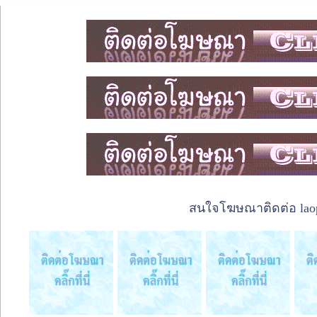
สนใจโฆษณาติดต่อ laope