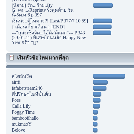
[นิยาย] รัก...ร้าย..By
G_wa..../Reprintครั้งสุดท้าย วัน
นี้-5ต.ค.6 p.397
เงินน่ะ..มีไหมวะ?! [Last/P.377/7.10.59]
{ เดือนเกี้ยวเดือน } [END]
---"กูล่ะเซ็งจิต...ไอ้ติสต์แตก"--- P.343
(29-01-11) พิเศษย้อนหลัง Happy New
Year จร้า *[]*
เริ่มหัวข้อใหม่มากที่สุด
สไตล์หรีด
airrii
fafabetsteam246
ที่ปรึกษาไอทีขั้นต้น
Poes
Calla Lily
Foggy Time
bambooiihallo
mukmaoY
Belove