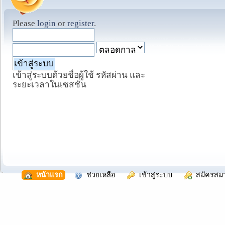
Please
login
or
register
.
เข้าสู่ระบบด้วยชื่อผู้ใช้ รหัสผ่าน และ
ระยะเวลาในเซสชั่น
  หน้าแรก
  ช่วยเหลือ
  เข้าสู่ระบบ
  สมัครสม