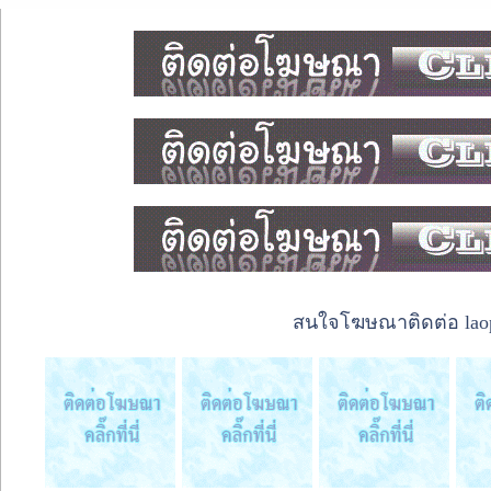
สนใจโฆษณาติดต่อ laope