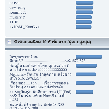
roseen
oaw_eang
iceman555
mystery Y
THIP
•♀NoM!_KunG♀•
หัวข้อยอดนิยม 10 หัวข้อแรก (ผู้ตอบสูงสุด)
Re:บุพเพวายร้าย-
พิเศษ3/3...........................................หน้า672,673
ก่อนอื่น ผมต้องขอโทษ ทุกคนด้วย ที่
หายไป หลายปีเลย55555555555555
Memorial~รักแรก รักสุดท้าย [แจ้งข่าว
หน้า 516: 29/ก.ย/57]
เรื่อง ของ .... เรา .... (เรื่องราวของเอ
กับป่าน) At Last P.467/ ส่งข่าวค่ะ
>> ระเบียงรัก นักศึกษา ภาค I,II [End]
<<รีปริ้นครั้งสุดท้าย Now-5 ต.ค.61
p.434
ลมเหนือที่รัก my luv พิเศษ#3 X88
(17/12/2011)p.399