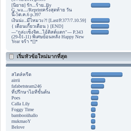
[นิยาย] รัก...ร้าย..By
G_wa..../Reprintครั้งสุดท้าย วัน
นี้-5ต.ค.6 p.397
เงินน่ะ..มีไหมวะ?! [Last/P.377/7.10.59]
{ เดือนเกี้ยวเดือน } [END]
---"กูล่ะเซ็งจิต...ไอ้ติสต์แตก"--- P.343
(29-01-11) พิเศษย้อนหลัง Happy New
Year จร้า *[]*
เริ่มหัวข้อใหม่มากที่สุด
สไตล์หรีด
airrii
fafabetsteam246
ที่ปรึกษาไอทีขั้นต้น
Poes
Calla Lily
Foggy Time
bambooiihallo
mukmaoY
Belove