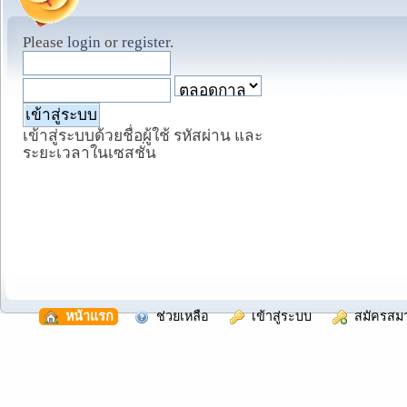
Please
login
or
register
.
เข้าสู่ระบบด้วยชื่อผู้ใช้ รหัสผ่าน และ
ระยะเวลาในเซสชั่น
  หน้าแรก
  ช่วยเหลือ
  เข้าสู่ระบบ
  สมัครสม