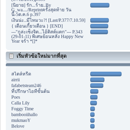
[นิยาย] รัก...ร้าย..By
G_wa..../Reprintครั้งสุดท้าย วัน
นี้-5ต.ค.6 p.397
เงินน่ะ..มีไหมวะ?! [Last/P.377/7.10.59]
{ เดือนเกี้ยวเดือน } [END]
---"กูล่ะเซ็งจิต...ไอ้ติสต์แตก"--- P.343
(29-01-11) พิเศษย้อนหลัง Happy New
Year จร้า *[]*
เริ่มหัวข้อใหม่มากที่สุด
สไตล์หรีด
airrii
fafabetsteam246
ที่ปรึกษาไอทีขั้นต้น
Poes
Calla Lily
Foggy Time
bambooiihallo
mukmaoY
Belove