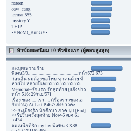
roseen
oaw_eang
iceman555
mystery Y
THIP
•♀NoM!_KunG♀•
หัวข้อยอดนิยม 10 หัวข้อแรก (ผู้ตอบสูงสุด)
Re:บุพเพวายร้าย-
พิเศษ3/3...........................................หน้า672,673
ก่อนอื่น ผมต้องขอโทษ ทุกคนด้วย ที่
หายไป หลายปีเลย55555555555555
Memorial~รักแรก รักสุดท้าย [แจ้งข่าว
หน้า 516: 29/ก.ย/57]
เรื่อง ของ .... เรา .... (เรื่องราวของเอ
กับป่าน) At Last P.467/ ส่งข่าวค่ะ
>> ระเบียงรัก นักศึกษา ภาค I,II [End]
<<รีปริ้นครั้งสุดท้าย Now-5 ต.ค.61
p.434
ลมเหนือที่รัก my luv พิเศษ#3 X88
(17/12/2011)p.399