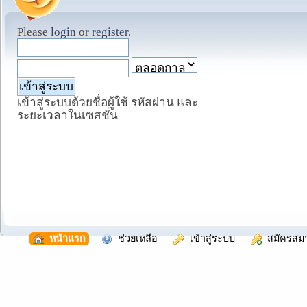
Please
login
or
register
.
เข้าสู่ระบบด้วยชื่อผู้ใช้ รหัสผ่าน และ
ระยะเวลาในเซสชั่น
  หน้าแรก
  ช่วยเหลือ
  เข้าสู่ระบบ
  สมัครสม