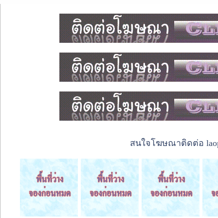
สนใจโฆษณาติดต่อ laope