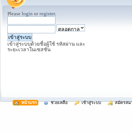
Please
login
or
register
.
เข้าสู่ระบบด้วยชื่อผู้ใช้ รหัสผ่าน และ
ระยะเวลาในเซสชั่น
  หน้าแรก
  ช่วยเหลือ
  เข้าสู่ระบบ
  สมัครสม