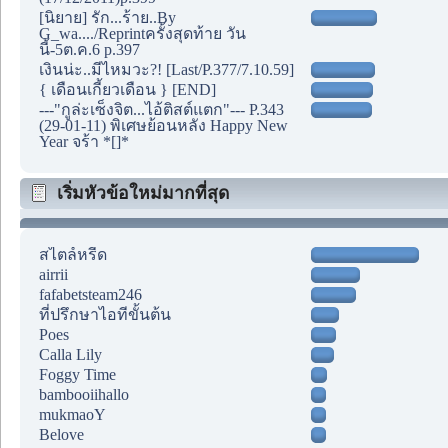
[นิยาย] รัก...ร้าย..By
G_wa..../Reprintครั้งสุดท้าย วัน
นี้-5ต.ค.6 p.397
เงินน่ะ..มีไหมวะ?! [Last/P.377/7.10.59]
{ เดือนเกี้ยวเดือน } [END]
---"กูล่ะเซ็งจิต...ไอ้ติสต์แตก"--- P.343
(29-01-11) พิเศษย้อนหลัง Happy New
Year จร้า *[]*
เริ่มหัวข้อใหม่มากที่สุด
สไตล์หรีด
airrii
fafabetsteam246
ที่ปรึกษาไอทีขั้นต้น
Poes
Calla Lily
Foggy Time
bambooiihallo
mukmaoY
Belove