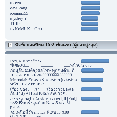
roseen
oaw_eang
iceman555
mystery Y
THIP
•♀NoM!_KunG♀•
หัวข้อยอดนิยม 10 หัวข้อแรก (ผู้ตอบสูงสุด)
Re:บุพเพวายร้าย-
พิเศษ3/3...........................................หน้า672,673
ก่อนอื่น ผมต้องขอโทษ ทุกคนด้วย ที่
หายไป หลายปีเลย55555555555555
Memorial~รักแรก รักสุดท้าย [แจ้งข่าว
หน้า 516: 29/ก.ย/57]
เรื่อง ของ .... เรา .... (เรื่องราวของเอ
กับป่าน) At Last P.467/ ส่งข่าวค่ะ
>> ระเบียงรัก นักศึกษา ภาค I,II [End]
<<รีปริ้นครั้งสุดท้าย Now-5 ต.ค.61
p.434
ลมเหนือที่รัก my luv พิเศษ#3 X88
(17/12/2011)p.399