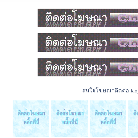
สนใจโฆษณาติดต่อ laope