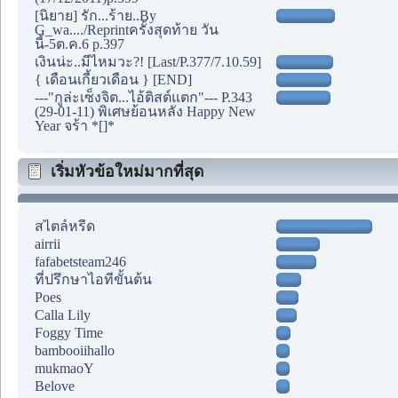
[นิยาย] รัก...ร้าย..By
G_wa..../Reprintครั้งสุดท้าย วัน
นี้-5ต.ค.6 p.397
เงินน่ะ..มีไหมวะ?! [Last/P.377/7.10.59]
{ เดือนเกี้ยวเดือน } [END]
---"กูล่ะเซ็งจิต...ไอ้ติสต์แตก"--- P.343
(29-01-11) พิเศษย้อนหลัง Happy New
Year จร้า *[]*
เริ่มหัวข้อใหม่มากที่สุด
สไตล์หรีด
airrii
fafabetsteam246
ที่ปรึกษาไอทีขั้นต้น
Poes
Calla Lily
Foggy Time
bambooiihallo
mukmaoY
Belove