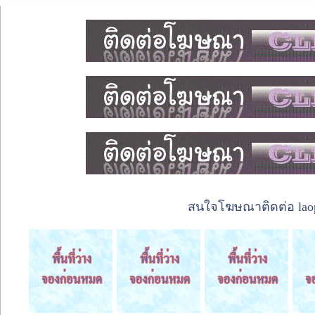
สนใจโฆษณาติดต่อ laope