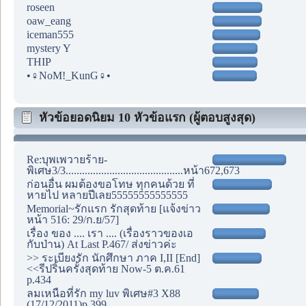
roseen
oaw_eang
iceman555
mystery Y
THIP
•♀NoM!_KunG♀•
หัวข้อยอดนิยม 10 หัวข้อแรก (ผู้ตอบสูงสุด)
Re:บุพเพวายร้าย-
พิเศษ3/3...........................................หน้า672,673
ก่อนอื่น ผมต้องขอโทษ ทุกคนด้วย ที่
หายไป หลายปีเลย55555555555555
Memorial~รักแรก รักสุดท้าย [แจ้งข่าว
หน้า 516: 29/ก.ย/57]
เรื่อง ของ .... เรา .... (เรื่องราวของเอ
กับป่าน) At Last P.467/ ส่งข่าวค่ะ
>> ระเบียงรัก นักศึกษา ภาค I,II [End]
<<รีปริ้นครั้งสุดท้าย Now-5 ต.ค.61
p.434
ลมเหนือที่รัก my luv พิเศษ#3 X88
(17/12/2011)p.399