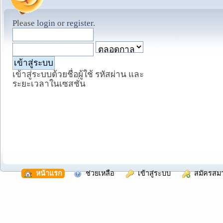
Please
login
or
register
.
เข้าสู่ระบบด้วยชื่อผู้ใช้ รหัสผ่าน และ
ระยะเวลาในเซสชั่น
  หน้าแรก
  ช่วยเหลือ
  เข้าสู่ระบบ
  สมัครสม