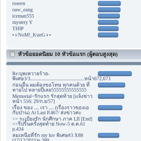
roseen
oaw_eang
iceman555
mystery Y
THIP
•♀NoM!_KunG♀•
หัวข้อยอดนิยม 10 หัวข้อแรก (ผู้ตอบสูงสุด)
Re:บุพเพวายร้าย-
พิเศษ3/3...........................................หน้า672,673
ก่อนอื่น ผมต้องขอโทษ ทุกคนด้วย ที่
หายไป หลายปีเลย55555555555555
Memorial~รักแรก รักสุดท้าย [แจ้งข่าว
หน้า 516: 29/ก.ย/57]
เรื่อง ของ .... เรา .... (เรื่องราวของเอ
กับป่าน) At Last P.467/ ส่งข่าวค่ะ
>> ระเบียงรัก นักศึกษา ภาค I,II [End]
<<รีปริ้นครั้งสุดท้าย Now-5 ต.ค.61
p.434
ลมเหนือที่รัก my luv พิเศษ#3 X88
(17/12/2011)p.399