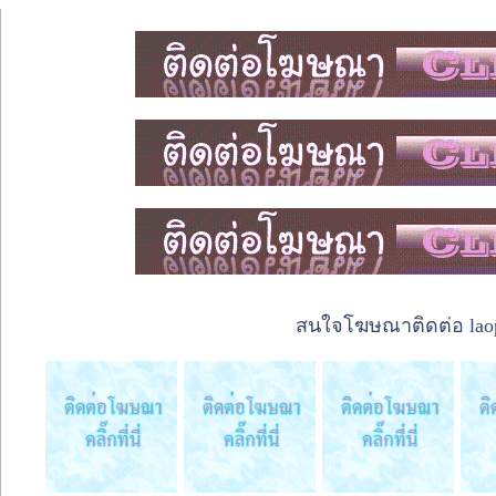
สนใจโฆษณาติดต่อ laope