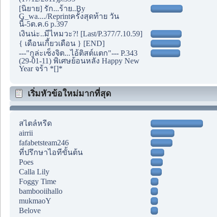
[นิยาย] รัก...ร้าย..By
G_wa..../Reprintครั้งสุดท้าย วัน
นี้-5ต.ค.6 p.397
เงินน่ะ..มีไหมวะ?! [Last/P.377/7.10.59]
{ เดือนเกี้ยวเดือน } [END]
---"กูล่ะเซ็งจิต...ไอ้ติสต์แตก"--- P.343
(29-01-11) พิเศษย้อนหลัง Happy New
Year จร้า *[]*
เริ่มหัวข้อใหม่มากที่สุด
สไตล์หรีด
airrii
fafabetsteam246
ที่ปรึกษาไอทีขั้นต้น
Poes
Calla Lily
Foggy Time
bambooiihallo
mukmaoY
Belove