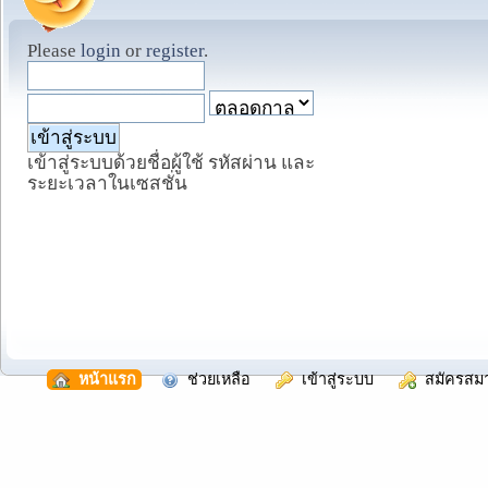
Please
login
or
register
.
เข้าสู่ระบบด้วยชื่อผู้ใช้ รหัสผ่าน และ
ระยะเวลาในเซสชั่น
  หน้าแรก
  ช่วยเหลือ
  เข้าสู่ระบบ
  สมัครสม