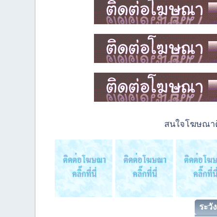
สนใจโฆษณาติด
ระวัง