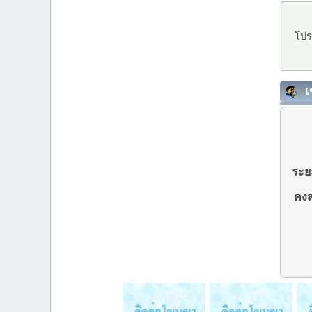
โปร
เ
ระยะ
คงส