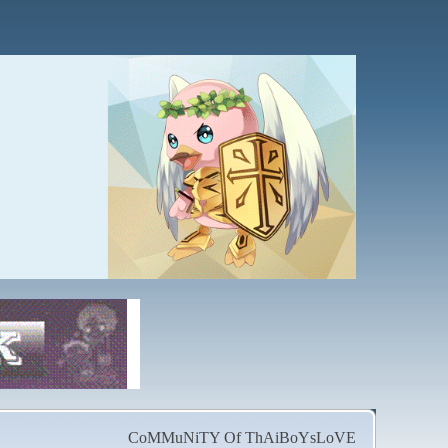
CoMMuNiTY Of ThAiBoYsLoVE