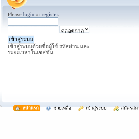
Please
login
or
register
.
เข้าสู่ระบบด้วยชื่อผู้ใช้ รหัสผ่าน และ
ระยะเวลาในเซสชั่น
  หน้าแรก
  ช่วยเหลือ
  เข้าสู่ระบบ
  สมัครสม