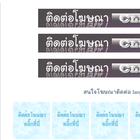
สนใจโฆษณาติดต่อ laope