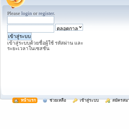
Please
login
or
register
.
เข้าสู่ระบบด้วยชื่อผู้ใช้ รหัสผ่าน และ
ระยะเวลาในเซสชั่น
  หน้าแรก
  ช่วยเหลือ
  เข้าสู่ระบบ
  สมัครสม