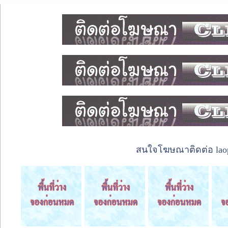
สนใจโฆษณาติดต่อ laope